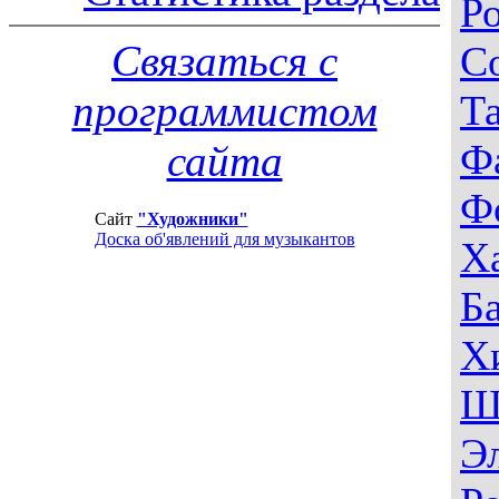
Р
Связаться с
С
программистом
Т
Ф
сайта
Ф
Сайт
"Художники"
Доска об'явлений для музыкантов
Х
Б
Х
Ш
Э