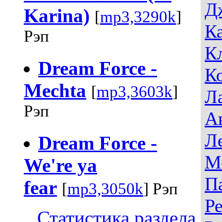
Д
Karina)
[
mp3,3290k
]
К
Рэп
К
Dream Force -
К
Mechta
[
mp3,3603k
]
Л
Рэп
А
Л
Dream Force -
М
We're ya
П
fear
[
mp3,3050k
] Рэп
Р
Статистика раздела