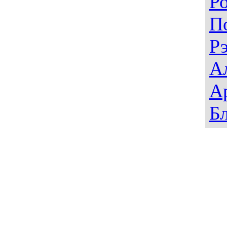
Р
П
Р
А
А
Б