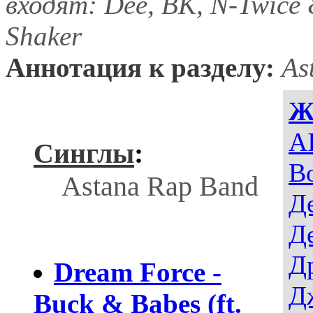
входят: Dee, BK, N-Twice
Shaker
Аннотация к разделу:
As
Ж
AI
Синглы
:
В
Astana Rap Band
Д
Д
Д
Dream Force -
Д
Buck & Babes (ft.