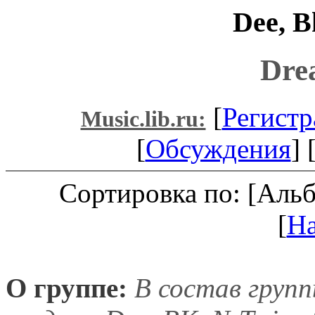
Dee, B
Dre
[
Регистр
Music.lib.ru:
[
Обсуждения
] 
Сортировка по: [Аль
[
Н
О группе:
В состав груп