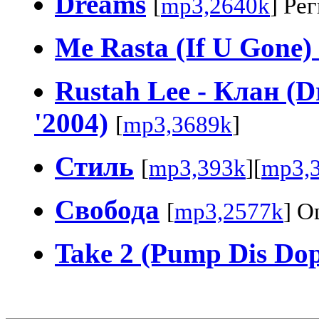
Dreams
[
mp3,2640k
] Ре
Me Rasta (If U Gone)
Rustah Lee - Клан (
'2004)
[
mp3,3689k
]
Стиль
[
mp3,393k
][
mp3,
Свобода
[
mp3,2577k
] О
Take 2 (Pump Dis Dop