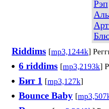
Рэп
Аль
Арт
Блю
Riddims
[
mp3,1244k
] Регг
6 riddims
[
mp3,2193k
] 
Бит 1
[
mp3,127k
]
Bounce Baby
[
mp3,507