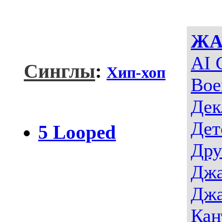
ЖА
AI 
Синглы
:
Хип-хоп
Вое
Дек
Дет
5 Looped
Дру
Джа
Джа
Кан