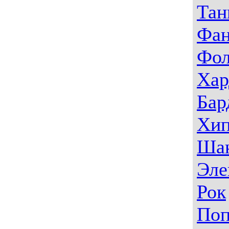
Тан
Фа
Фо
Хар
Бар
Хип
Ша
Эле
Рок
По