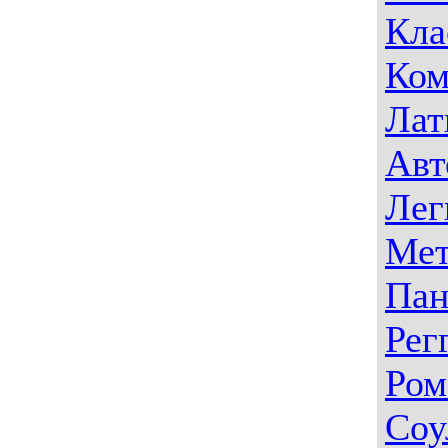
Кла
Ком
Лат
Авт
Лег
Мет
Пан
Рег
Ром
Соу