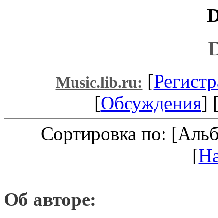
D
[
Регистр
Music.lib.ru:
[
Обсуждения
] 
Сортировка по: [Аль
[
Н
Об авторе: