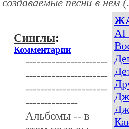
создаваемые песни в нем (.
Ж
AI
Синглы
:
Во
Комментарии
Де
----------------------
Де
----------------------
Др
----------------------
Дж
--------------
Дж
Альбомы -- в
Ка