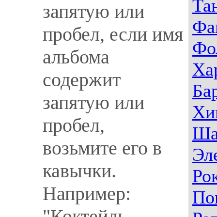
Та
запятую или
Фа
пробел, если имя
Фо
альбома
Ха
содержит
Ба
запятую или
Хи
пробел,
Ша
возьмите его в
Эл
кавычки.
Ро
Например:
По
"Коктейль