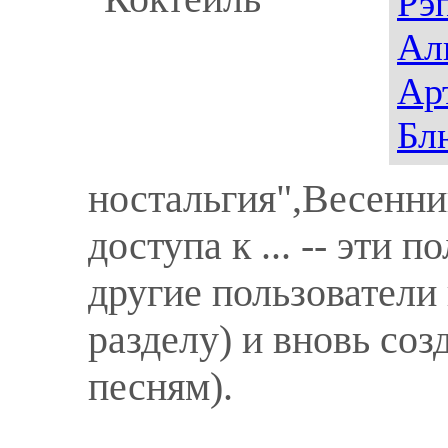
Рэ
Ал
Ар
Бл
ностальгия",Весенн
доступа к ... -- эти 
другие пользователи 
разделу) и вновь созд
песням).