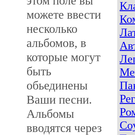
этом поле вы
Кл
можете ввести
Ко
несколько
Ла
альбомов, в
Ав
которые могут
Ле
быть
Ме
обьединены
Па
Ре
Ваши песни.
Ро
Альбомы
Со
вводятся через