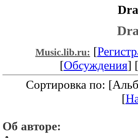
Dra
Dra
[
Регистр
Music.lib.ru:
[
Обсуждения
] 
Сортировка по: [Аль
[
Н
Об авторе: