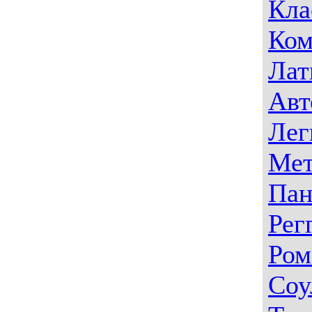
Кла
Ком
Лат
Авт
Лег
Мет
Пан
Рег
Ром
Соу