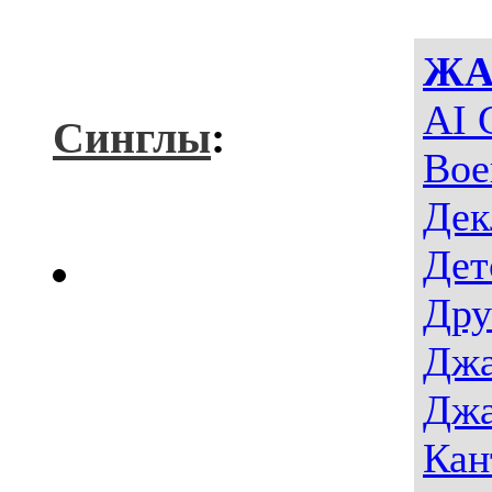
ЖА
AI 
Синглы
:
Вое
Дек
Дет
Дру
Джа
Джа
Кан