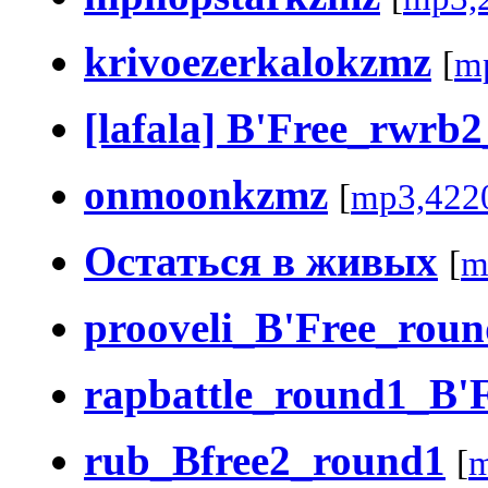
krivoezerkalokzmz
[
m
[lafala] B'Free_rwrb2
onmoonkzmz
[
mp3,422
Остаться в живых
[
m
prooveli_B'Free_rou
rapbattle_round1_B'
rub_Bfree2_round1
[
m