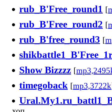
rub_B'Free_round1
[
rub_B'Free_round2
[
rub_B'free_round3
[
m
shikbattle1_B'Free_1
Show Bizzzz
[
mp3,2495
timegoback
[
mp3,3722k
Ural.My1.ru_battl1_
хоп