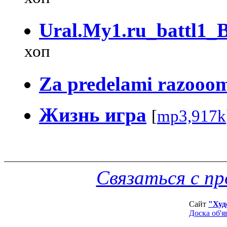
Ural.My1.ru_battl1_
хоп
Za predelami razooo
Жизнь игра
[
mp3,917k
Связаться с п
Сайт
"Худ
Доска об'