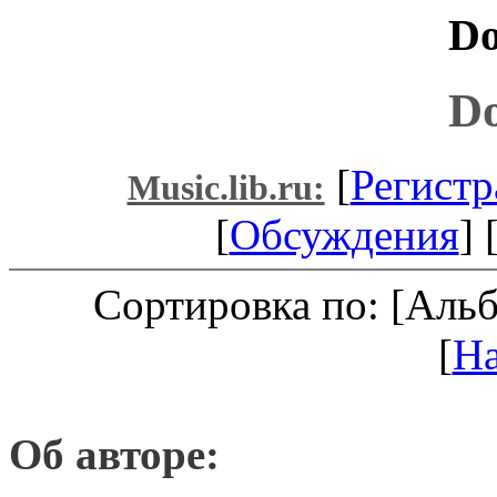
Do
Do
[
Регистр
Music.lib.ru:
[
Обсуждения
] 
Сортировка по: [Аль
[
Н
Об авторе: