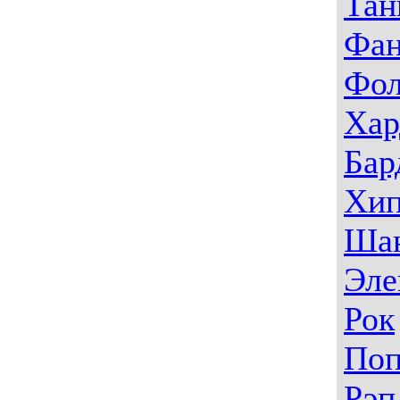
Тан
Фа
Фо
Хар
Бар
Хип
Ша
Эле
Рок
По
Рэп