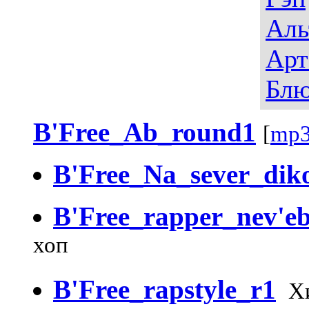
Аль
Арт
Блю
B'Free_Ab_round1
[
mp3
B'Free_Na_sever_di
B'Free_rapper_nev'e
хоп
B'Free_rapstyle_r1
Хи