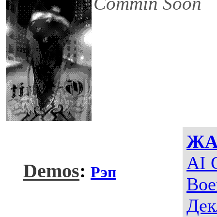
Commin Soon
ЖА
AI 
Demos
:
Рэп
Вое
Дек