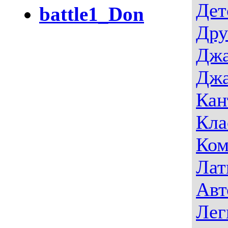
Дет
battle1_Don
Дру
Джа
Джа
Кан
Кла
Ком
Лат
Авт
Лег