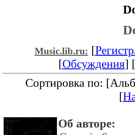
Do
D
[
Регистр
Music.lib.ru:
[
Обсуждения
] 
Сортировка по: [Аль
[
Н
Об авторе: