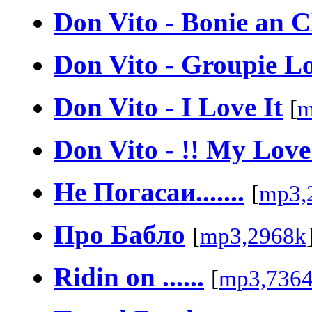
Don Vito - Bonie an C
Don Vito - Groupie L
Don Vito - I Love It
[
m
Don Vito - !! My Love 
Не Погасаи.......
[
mp3,
Про Бабло
[
mp3,2968k
Ridin on ......
[
mp3,736