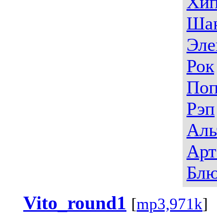
Хип
Ша
Эле
Рок
По
Рэп
Аль
Арт
Блю
Vito_round1
[
mp3,971k
]