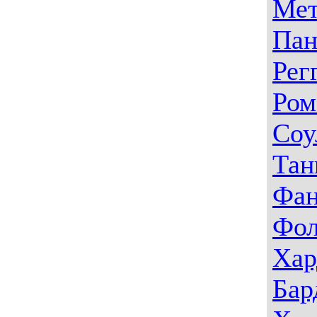
Мет
Пан
Рег
Ром
Соу
Тан
Фа
Фо
Хар
Бар