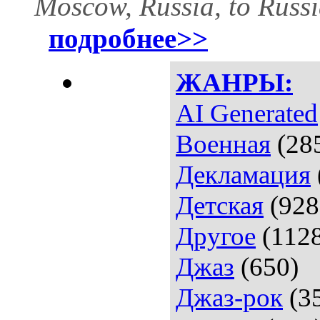
Moscow, Russia, to Russ
подробнее>>
ЖАНРЫ:
AI Generated
Военная
(28
Декламация
Детская
(928
Другое
(112
Джаз
(650)
Джаз-рок
(3