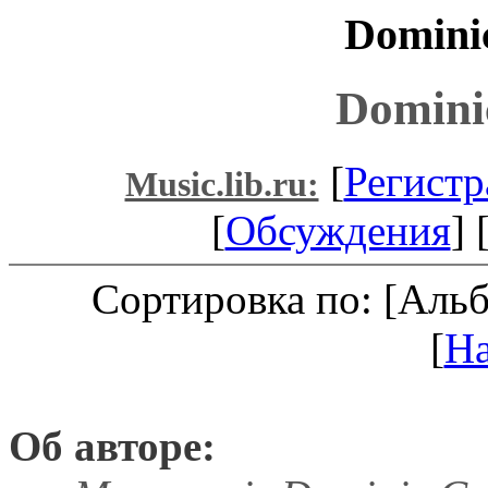
Dominic
Domini
[
Регистр
Music.lib.ru:
[
Обсуждения
] 
Сортировка по: [Аль
[
Н
Об авторе: