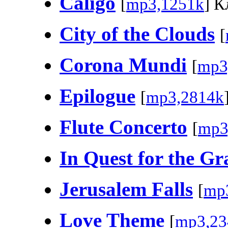
Caligo
[
mp3,1251k
] К
City of the Clouds
[
Corona Mundi
[
mp3
Epilogue
[
mp3,2814k
Flute Concerto
[
mp3
In Quest for the Gra
Jerusalem Falls
[
mp
Love Theme
[
mp3,23