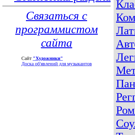
Кла
Связаться с
Ком
программистом
Лат
сайта
Авт
Лег
Сайт
"Художники"
Доска об'явлений для музыкантов
Мет
Пан
Рег
Ром
Соу