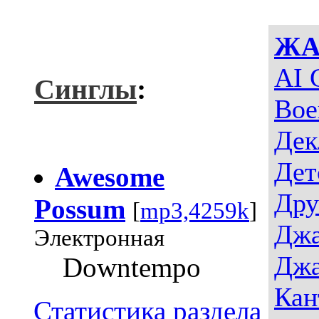
ЖА
AI 
Синглы
:
Вое
Дек
Дет
Awesome
Дру
Possum
[
mp3,4259k
]
Джа
Электронная
Джа
Downtempo
Кан
Статистика раздела