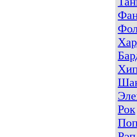
Тан
Фа
Фо
Хар
Бар
Хип
Ша
Эле
Рок
По
Рэп