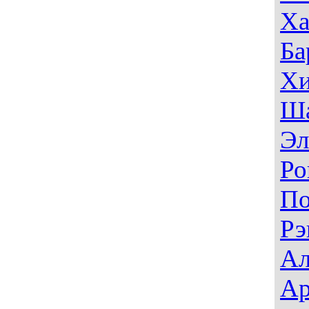
Ха
Ба
Хи
Ш
Эл
Ро
П
Рэ
Ал
Ар