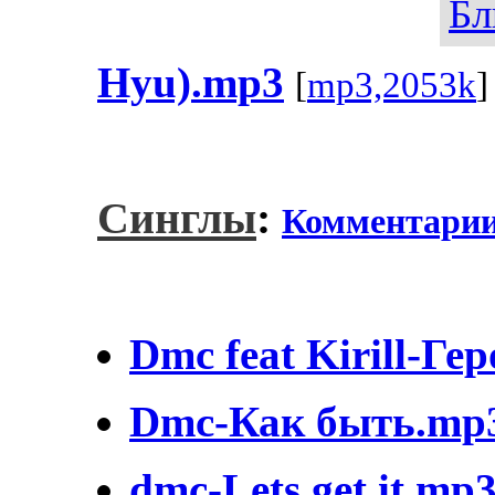
Бл
Hyu).mp3
[
mp3,2053k
]
Синглы
:
Комментари
Dmc feat Kirill-Ге
Dmc-Как быть.mp
dmc-Lets get it.mp