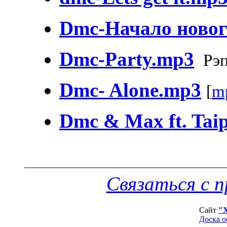
Dmc-Начало новог
Dmc-Party.mp3
Рэ
Dmc- Alone.mp3
[
m
Dmc & Max ft. Tai
Связаться с 
Сайт
"
Доска о