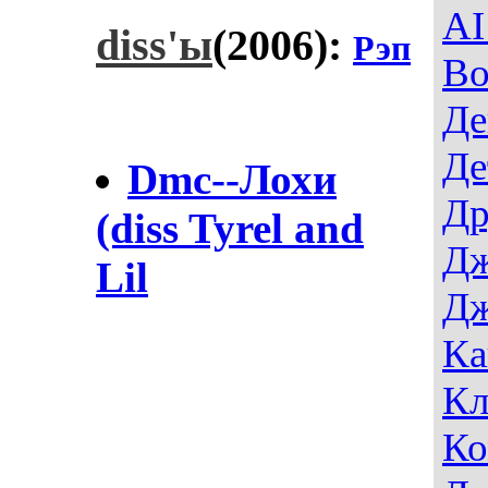
AI
diss'ы
(2006):
Рэп
Во
Де
Де
Dmc--Лохи
Др
(diss Tyrel and
Дж
Lil
Дж
Ка
Кл
Ко