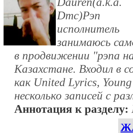
Dauren(a.k.a.
Dmc)Рэп
исполнитель
занимаюсь сам
в продвижении "рэпа на
Казахстане. Входил в с
как United Lyrics, Youn
несколько записей с ра
Аннотация к разделу:
Ж