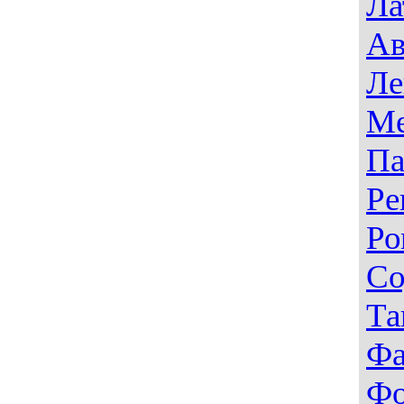
Ла
Ав
Ле
Ме
Па
Ре
Ро
Со
Та
Фа
Фо