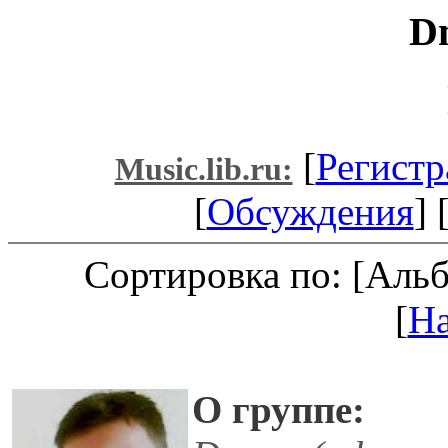
D
[
Регистр
Music.lib.ru:
[
Обсуждения
] 
Сортировка по: [Аль
[
Н
О группе: