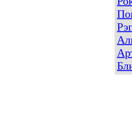
Ро
По
Рэ
Ал
Ар
Бл