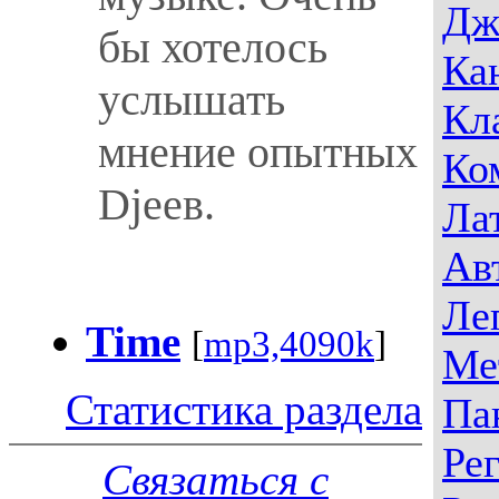
Дж
бы хотелось
Ка
услышать
Кл
мнение опытных
Ко
Djеев.
Ла
Ав
Ле
Time
[
mp3,4090k
]
Ме
Статистика раздела
Па
Ре
Связаться с