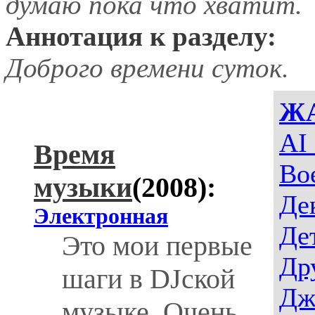
думаю пока что хватит.
Аннотация к разделу:
Доброго времени суток.
Ж
AI
Время
Во
музыки
(2008):
Де
Электронная
Де
Это мои первые
Др
шаги в DJской
Дж
музыке. Очень