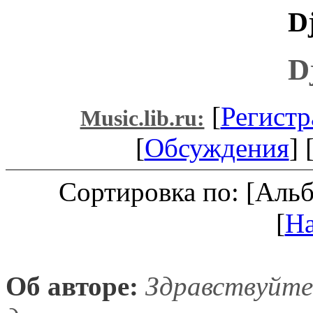
D
D
[
Регистр
Music.lib.ru:
[
Обсуждения
] 
Сортировка по: [Аль
[
Н
Об авторе:
Здравствуйте