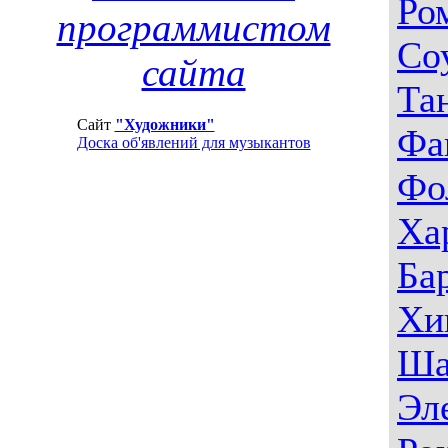
Ро
программистом
Со
сайта
Та
Сайт
"Художники"
Фа
Доска об'явлений для музыкантов
Фо
Ха
Ба
Хи
Ша
Эл