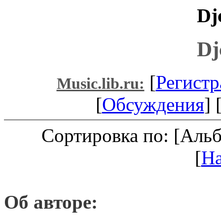
Dj
Dj
[
Регистр
Music.lib.ru:
[
Обсуждения
] 
Сортировка по: [Аль
[
Н
Об авторе: