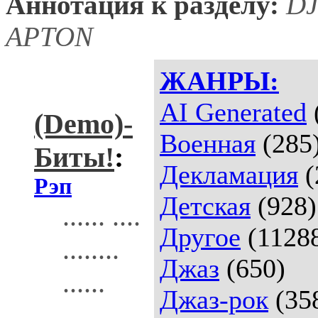
Аннотация к разделу:
DJ
APTON
ЖАНРЫ:
AI Generated
(Demo)-
Военная
(285
Биты!
:
Декламация
(
Рэп
Детская
(928)
...... ....
Другое
(1128
........
Джаз
(650)
......
Джаз-рок
(35