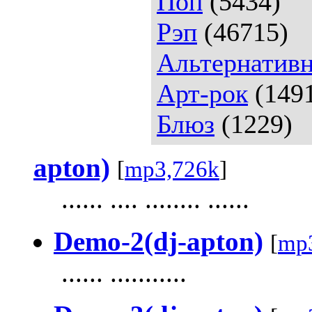
Поп
(5434)
Рэп
(46715)
Альтернативн
Арт-рок
(149
Блюз
(1229)
apton)
[
mp3,726k
]
...... .... ........ ......
Demo-2(dj-apton)
[
mp
...... ...........