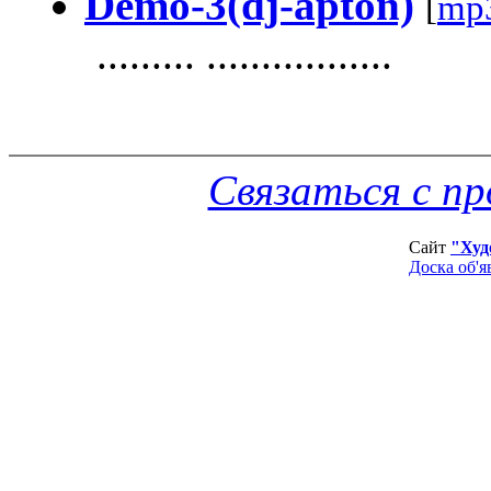
Demo-3(dj-apton)
[
mp
......... .................
Связаться с п
Сайт
"Худ
Доска об'