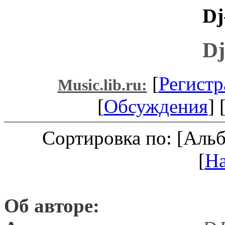
Dj
Dj
[
Регистр
Music.lib.ru:
[
Обсуждения
] 
Сортировка по: [Аль
[
Н
Об авторе: