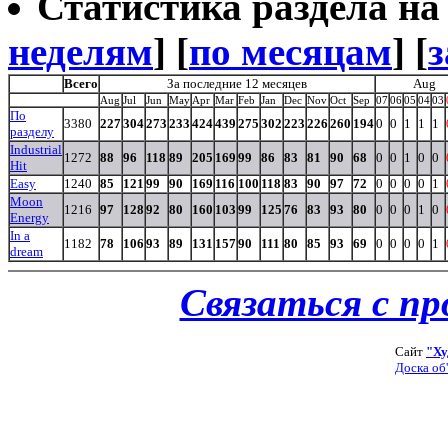
Статистика раздела на t
неделям
] [
по месяцам
] [
з
Всего
За последние 12 месяцев
Aug
Aug
Jul
Jun
May
Apr
Mar
Feb
Jan
Dec
Nov
Oct
Sep
07
06
05
04
03
По
3380
227
304
273
233
424
439
275
302
223
226
260
194
0
0
1
1
1
разделу
Industrial
1272
88
96
118
89
205
169
99
86
83
81
90
68
0
0
1
0
0
Hit
Easy
1240
85
121
99
90
169
116
100
118
83
90
97
72
0
0
0
0
1
Moon
1216
97
128
92
80
160
103
99
125
76
83
93
80
0
0
0
1
0
Energy
In a
1182
78
106
93
89
131
157
90
111
80
85
93
69
0
0
0
0
1
dream
Связаться с п
Сайт
"Ху
Доска об