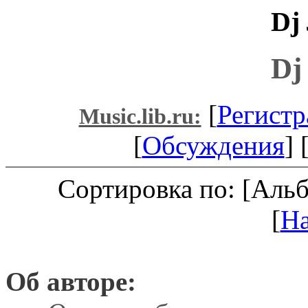
Dj
Dj
[
Регистр
Music.lib.ru:
[
Обсуждения
] 
Сортировка по: [Аль
[
Н
Об авторе: