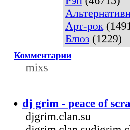
Рэп
(46715)
Альтернативн
Арт-рок
(149
Блюз
(1229)
Комментарии
mixs
dj grim - peace of scr
djgrim.clan.su
djgrim.clan.sudjgrim.c