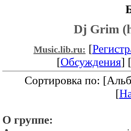
Dj Grim (
[
Регистр
Music.lib.ru:
[
Обсуждения
] 
Сортировка по: [Аль
[
Н
О группе: