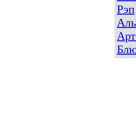
Рэп
Аль
Арт
Блю