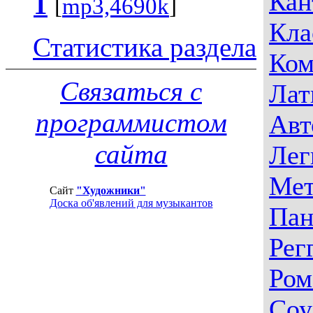
Кан
1
[
mp3,4690k
]
Кла
Статистика раздела
Ком
Связаться с
Лат
программистом
Авт
сайта
Лег
Мет
Сайт
"Художники"
Доска об'явлений для музыкантов
Пан
Рег
Ром
Соу