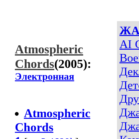
ЖА
AI 
Atmospheric
Вое
Chords
(2005):
Дек
Электронная
Дет
Дру
Джа
Atmospheric
Джа
Chords