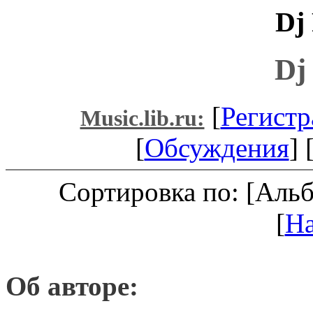
Dj 
Dj
[
Регистр
Music.lib.ru:
[
Обсуждения
] 
Сортировка по: [Аль
[
Н
Об авторе: