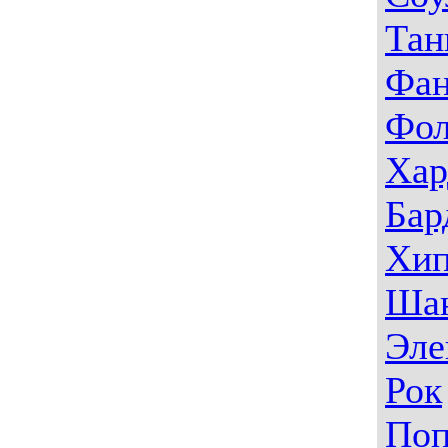
Тан
Фа
Фо
Хар
Бар
Хип
Ша
Эле
Рок
По