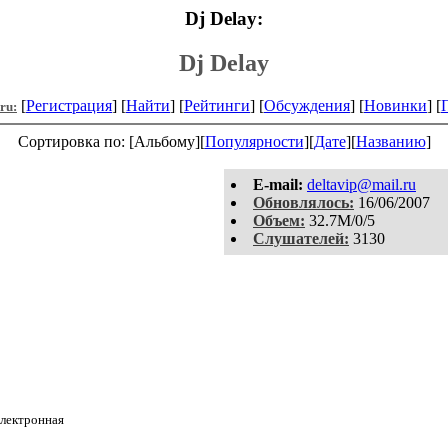
Dj Delay:
Dj Delay
[
Регистрация
] [
Найти
] [
Рейтинги
] [
Обсуждения
] [
Новинки
] [
.ru:
Сортировка по: [Альбому][
Популярности
][
Дате
][
Названию
]
E-mail:
deltavip@mail.ru
Обновлялось:
16/06/2007
Объем:
32.7M/0/5
Слушателей:
3130
Электронная