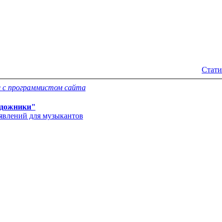
Стати
 с программистом сайта
дожники"
'явлений для музыкантов