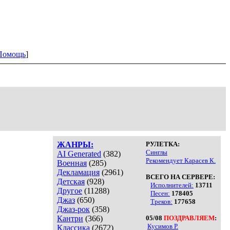
Помощь
]
ЖАНРЫ:
РУЛЕТКА:
Синглы
AI Generated
(382)
Рекомендует Карасев К.
Военная
(285)
Декламация
(2961)
ВСЕГО НА СЕРВЕРЕ:
Детская
(928)
Исполнителей:
13711
Другое
(11288)
Песен:
178405
Джаз
(650)
Треков:
177658
Джаз-рок
(358)
Кантри
(366)
05/08
ПОЗДРАВЛЯЕМ
:
Кусимов Р.
Классика
(2672)