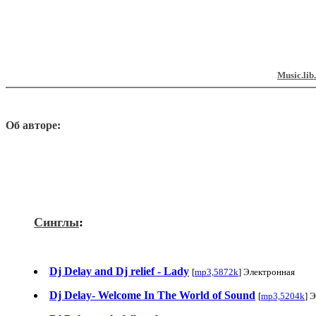
Music.lib
Об авторе:
Синглы
:
Dj Delay and Dj relief - Lady
[
mp3,5872k
] Электронная
Dj Delay- Welcome In The World of Sound
[
mp3,5204k
] 