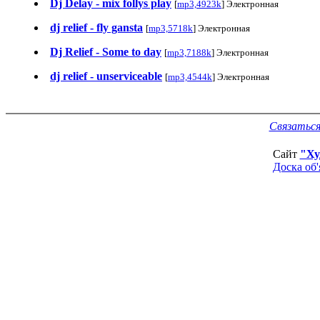
Dj Delay - mix follys play
[
mp3,4923k
] Электронная
dj relief - fly gansta
[
mp3,5718k
] Электронная
Dj Relief - Some to day
[
mp3,7188k
] Электронная
dj relief - unserviceable
[
mp3,4544k
] Электронная
Связаться
Сайт
"Ху
Доска об