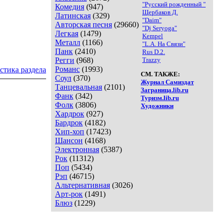
"Русский рожденный "
Комедия
(947)
Щербаков Д.
Латинская
(329)
"Daim"
Авторская песня
(29660)
"Dj Seryoga"
Легкая
(1479)
Kempel
Металл
(1166)
"L.A. На Связи"
Панк
(2410)
Rus D.2.
Регги
(968)
Trazzy
Романс
(1993)
стика раздела
СМ. ТАКЖЕ:
Соул
(370)
Журнал Самиздат
Танцевальная
(2101)
Заграница.lib.ru
Фанк
(342)
Туризм.lib.ru
Фолк
(3806)
Художники
Хардрок
(927)
Бардрок
(4182)
Хип-хоп
(17423)
Шансон
(4168)
Электронная
(5387)
Рок
(11312)
Поп
(5434)
Рэп
(46715)
Альтернативная
(3026)
Арт-рок
(1491)
Блюз
(1229)