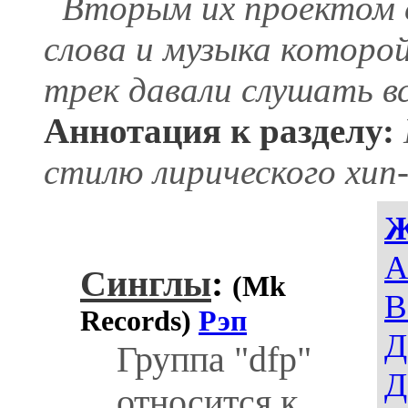
Вторым их проектом ст
слова и музыка котор
трек давали слушать в
Аннотация к разделу:
стилю лирического хип
A
Синглы
:
(Mk
В
Records)
Рэп
Д
Группа "dfp"
Д
относится к