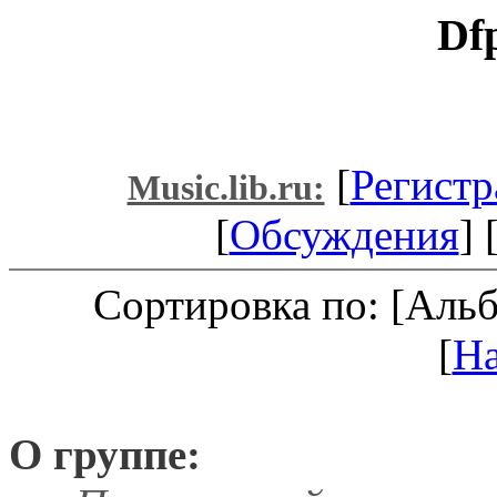
Dfp
[
Регистр
Music.lib.ru:
[
Обсуждения
] 
Сортировка по: [Аль
[
Н
О группе: