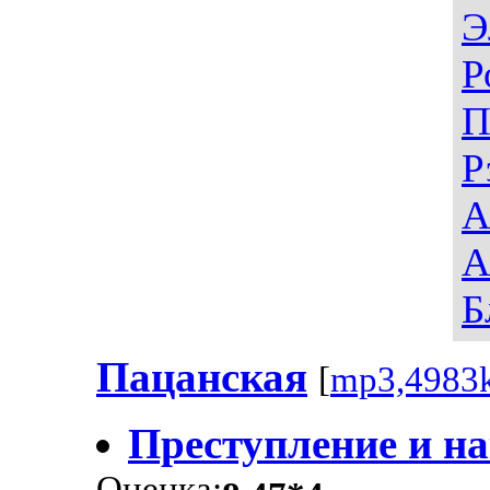
Э
Р
П
Р
А
А
Б
Пацанская
[
mp3,4983
Преступление и н