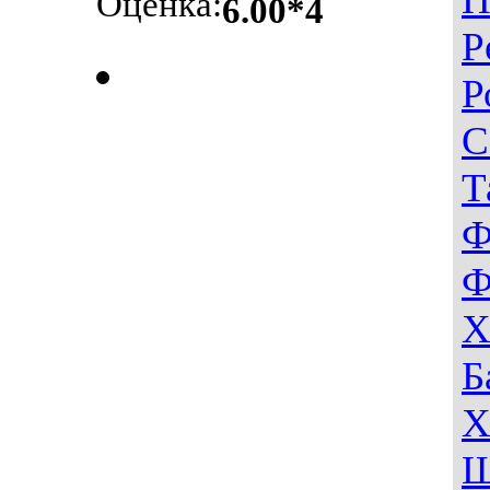
Оценка:
6.00*4
Р
Р
С
Т
Ф
Ф
Х
Б
Х
Ш