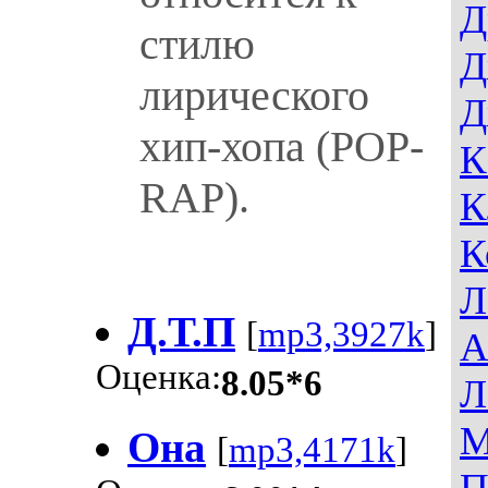
Д
стилю
Д
лирического
Д
хип-хопа (POP-
К
RAP).
К
К
Л
Д.Т.П
[
mp3,3927k
]
А
Оценка:
8.05*6
Л
М
Она
[
mp3,4171k
]
П