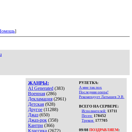
Помощь
]
u
ЖАНРЫ:
РУЛЕТКА:
А мне так пох
AI Generated
(383)
Последняя опера!
Военная
(286)
Рекомендует Латышев Э.В.
Декламация
(2961)
Детская
(928)
ВСЕГО НА СЕРВЕРЕ:
Другое
(11288)
Исполнителей:
13711
Джаз
(650)
Песен:
178452
Джаз-рок
(358)
Треков:
177705
Кантри
(366)
09/08
ПОЗДРАВЛЯЕМ
:
Классика
(2672)