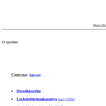
Music.lib
О группе:
Синглы
:
Хип-хоп
Devo4kisverhu
Luchshebitchemkazatsya
[
mp3,2795k
]