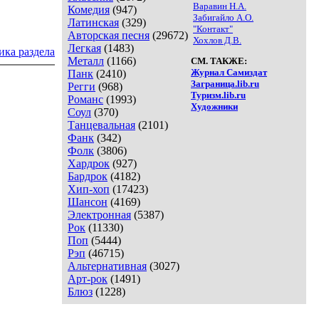
Варавин Н.А.
Комедия
(947)
Забигайло А.О.
Латинская
(329)
"Контакт"
Авторская песня
(29672)
Хохлов Д.В.
Легкая
(1483)
ика раздела
Металл
(1166)
СМ. ТАКЖЕ:
Журнал Самиздат
Панк
(2410)
Заграница.lib.ru
Регги
(968)
Туризм.lib.ru
Романс
(1993)
Художники
Соул
(370)
Танцевальная
(2101)
Фанк
(342)
Фолк
(3806)
Хардрок
(927)
Бардрок
(4182)
Хип-хоп
(17423)
Шансон
(4169)
Электронная
(5387)
Рок
(11330)
Поп
(5444)
Рэп
(46715)
Альтернативная
(3027)
Арт-рок
(1491)
Блюз
(1228)