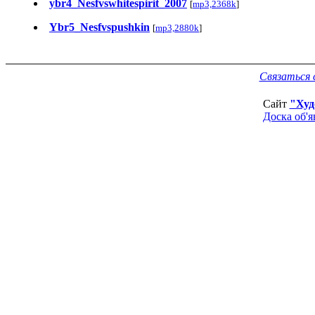
ybr4_Nesfvswhitespirit_2007
[
mp3,2368k
]
Ybr5_Nesfvspushkin
[
mp3,2880k
]
Связаться 
Сайт
"Худ
Доска об'