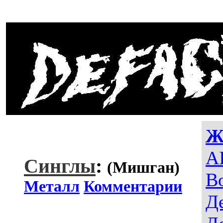
Ж
AI
Синглы
:
(Мишган)
В
Металл
Комментарии
Д