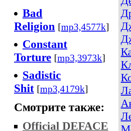
Д
Bad
Д
Religion
Д
[
mp3,4577k
]
Д
Constant
К
Torture
[
mp3,3973k
]
К
Sadistic
К
Shit
[
mp3,4179k
]
Л
А
Смотрите также:
Л
Official DEFACE
М