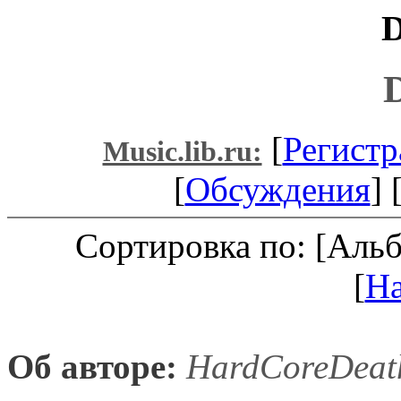
D
[
Регистр
Music.lib.ru:
[
Обсуждения
] 
Сортировка по: [Аль
[
Н
Об авторе:
HardCoreDeat