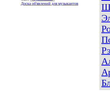
Доска об'явлений для музыкантов
Ш
Э
Р
П
Р
А
А
Б