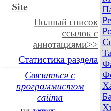
Site
П
Р
Полный список
Р
ссылок с
С
аннотациями>>
Т
Статистика раздела
Ф
Ф
Связаться с
Х
программистом
Б
сайта
Х
Сайт
"Художники"