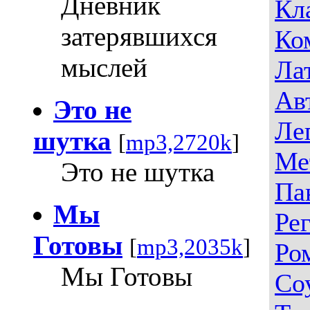
Дневник
Кл
затерявшихся
Ко
мыслей
Ла
Ав
Это не
Ле
шутка
[
mp3,2720k
]
Ме
Это не шутка
Па
Мы
Ре
Готовы
[
mp3,2035k
]
Ро
Мы Готовы
Со