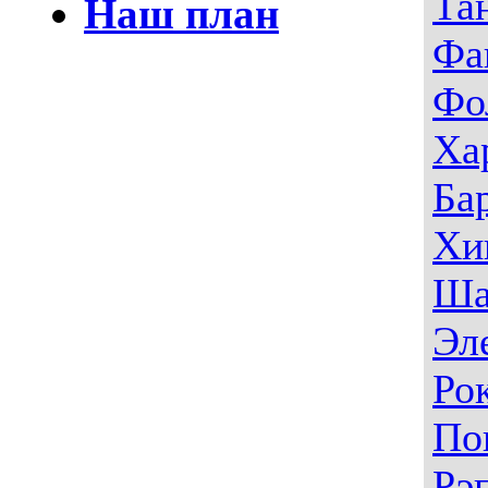
Та
Наш план
Фа
Фо
Ха
Ба
Хи
Ша
Эл
Ро
По
Рэ