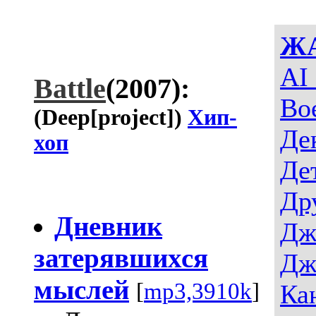
Ж
AI
Battle
(2007):
Во
(Deep[project])
Хип-
Де
хоп
Де
Др
Дневник
Дж
затерявшихся
Дж
мыслей
[
mp3,3910k
]
Ка