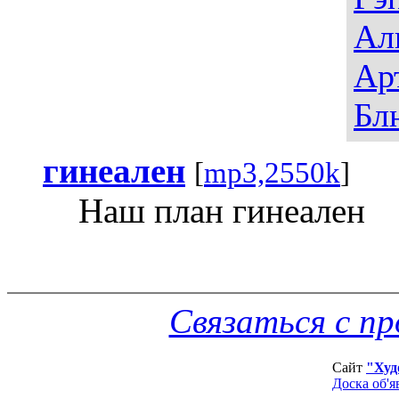
Ал
Ар
Бл
гинеален
[
mp3,2550k
]
Наш план гинеален
Связаться с п
Сайт
"Худ
Доска об'