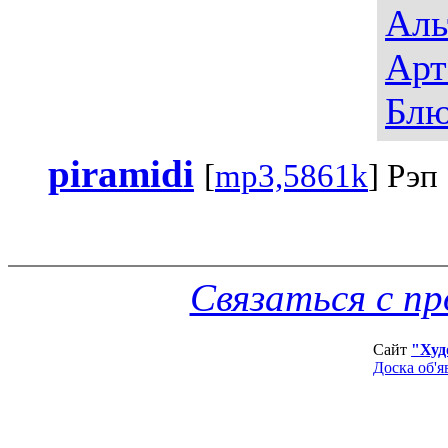
Аль
Арт
Блю
piramidi
[
mp3,5861k
] Рэп
Связаться с п
Сайт
"Худ
Доска об'