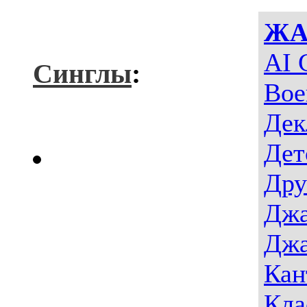
ЖА
AI 
Синглы
:
Вое
Дек
Дет
Дру
Джа
Джа
Кан
Кла