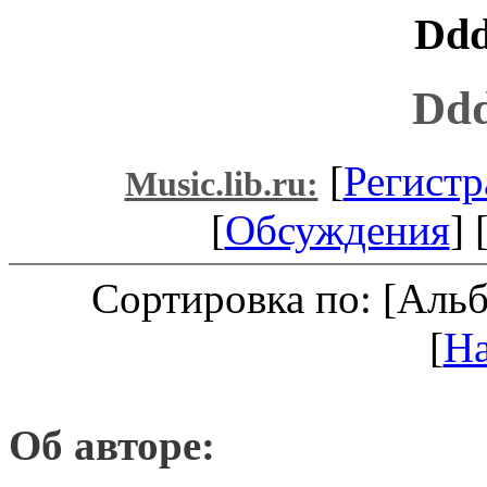
Ddd
Dd
[
Регистр
Music.lib.ru:
[
Обсуждения
] 
Сортировка по: [Аль
[
Н
Об авторе: