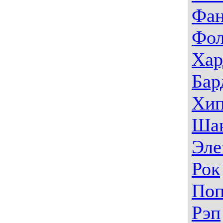
Фа
Фо
Хар
Бар
Хип
Ша
Эле
Рок
По
Рэп