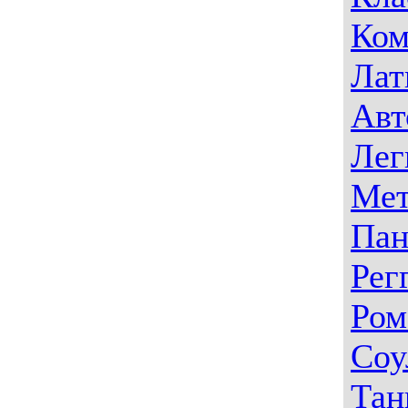
Ком
Лат
Авт
Лег
Мет
Пан
Рег
Ром
Соу
Тан