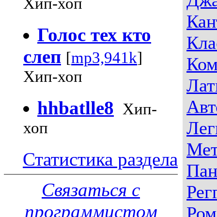
Хип-хоп
Кан
Голос тех кто
Кла
слеп
[
mp3,941k
]
Ком
Хип-хоп
Лат
Авт
hhbatlle8
Хип-
Лег
хоп
Мет
Статистика раздела
Пан
Связаться с
Рег
программистом
Ром