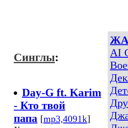
ЖА
AI 
Синглы
:
Вое
Дек
Дет
Day-G ft. Karim
Дру
- Кто твой
Джа
папа
[
mp3,4091k
]
Джа