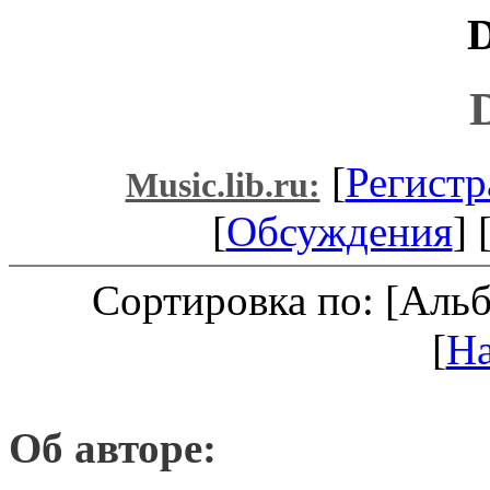
D
[
Регистр
Music.lib.ru:
[
Обсуждения
] 
Сортировка по: [Аль
[
Н
Об авторе: