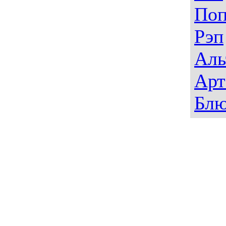
По
Рэп
Аль
Арт
Блю