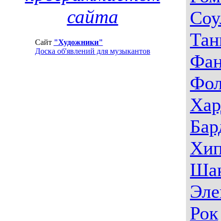
сайта
Соу
Тан
Сайт
"Художники"
Доска об'явлений для музыкантов
Фа
Фо
Хар
Бар
Хип
Ша
Эле
Рок