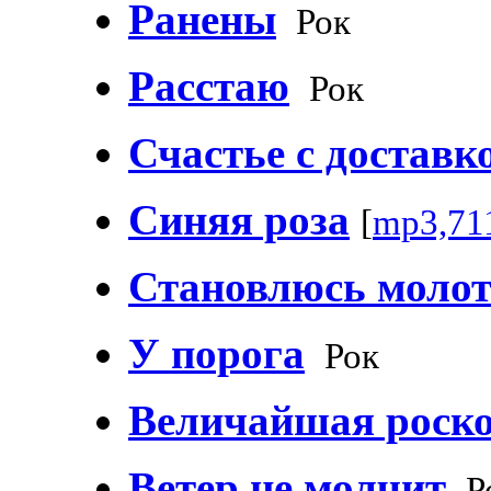
Ранены
Рок
Расстаю
Рок
Счастье с доставк
Синяя роза
[
mp3,71
Становлюсь моло
У порога
Рок
Величайшая роск
Ветер не молчит
Р