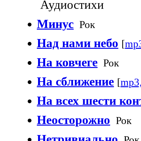
Аудиостихи
Минус
Рок
Над нами небо
[
mp3
На ковчеге
Рок
На сближение
[
mp3
На всех шести кон
Неосторожно
Рок
Нетривиально
Рок