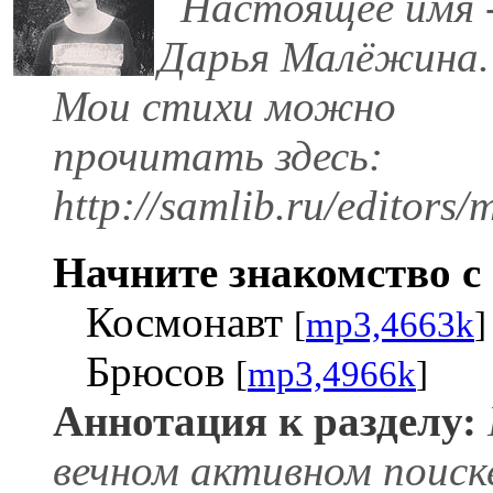
Настоящее имя 
Дарья Малёжина.
Мои стихи можно
прочитать здесь:
http://samlib.ru/editor
Начните знакомство с 
Космонавт
[
mp3,4663k
]
Брюсов
[
mp3,4966k
]
Аннотация к разделу:
вечном активном поиск