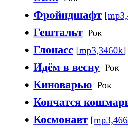
Фройндшафт
[
mp3,
Гештальт
Рок
Глонасс
[
mp3,3460k
]
Идём в весну
Рок
Киноварью
Рок
Кончатся кошмар
Космонавт
[
mp3,466