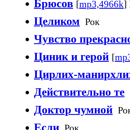
Брюсов
[
mp3,4966k
]
Целиком
Рок
Чувство прекрасн
Циник и герой
[
mp3
Цирлих-манирхли
Действительно те
Доктор чумной
Ро
Если
Рок