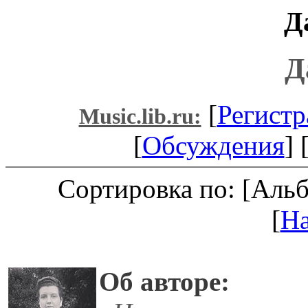
Д
Д
[
Регистр
Music.lib.ru:
[
Обсуждения
] 
Сортировка по: [Аль
[
Н
Об авторе: