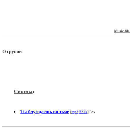
Music.lib
О группе:
Синглы
:
Ты блуждаешь во тьме
[
mp3,521k
] Рок