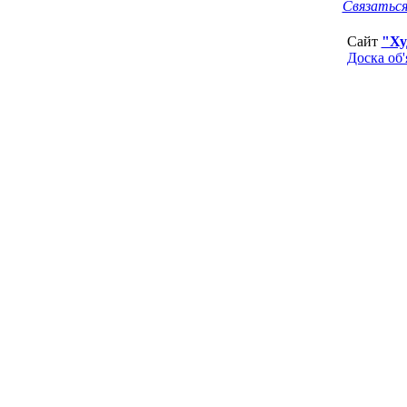
Связаться
Сайт
"Ху
Доска об