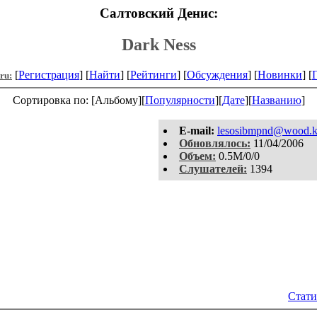
Салтовский Денис:
Dark Ness
[
Регистрация
] [
Найти
] [
Рейтинги
] [
Обсуждения
] [
Новинки
] [
.ru:
Сортировка по: [Альбому][
Популярности
][
Дате
][
Названию
]
E-mail:
lesosibmpnd@wood.kr
Обновлялось:
11/04/2006
Объем:
0.5M/0/0
Слушателей:
1394
Стати