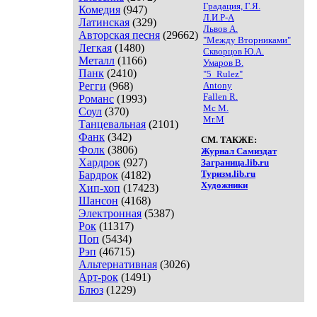
Градация, Г.Я.
Комедия
(947)
Л.И.Р-А
Латинская
(329)
Львов А.
Авторская песня
(29662)
"Между Вторниками"
Легкая
(1480)
Скворцов Ю.А.
Металл
(1166)
Умаров В.
Панк
(2410)
"5_Rulez"
Регги
(968)
Antony
Fallen R.
Романс
(1993)
Mc M.
Соул
(370)
Mr.M
Танцевальная
(2101)
Фанк
(342)
СМ. ТАКЖЕ:
Фолк
(3806)
Журнал Самиздат
Хардрок
(927)
Заграница.lib.ru
Туризм.lib.ru
Бардрок
(4182)
Художники
Хип-хоп
(17423)
Шансон
(4168)
Электронная
(5387)
Рок
(11317)
Поп
(5434)
Рэп
(46715)
Альтернативная
(3026)
Арт-рок
(1491)
Блюз
(1229)