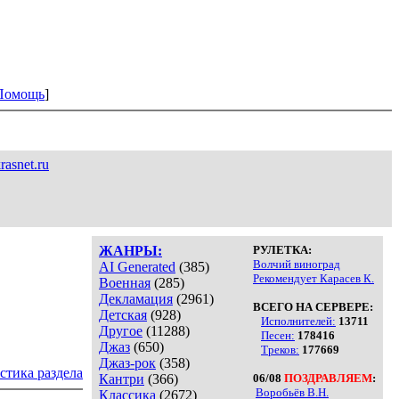
Помощь
]
asnet.ru
ЖАНРЫ:
РУЛЕТКА:
Волчий виноград
AI Generated
(385)
Рекомендует Карасев К.
Военная
(285)
Декламация
(2961)
ВСЕГО НА СЕРВЕРЕ:
Детская
(928)
Исполнителей:
13711
Другое
(11288)
Песен:
178416
Джаз
(650)
Треков:
177669
Джаз-рок
(358)
стика раздела
Кантри
(366)
06/08
ПОЗДРАВЛЯЕМ
:
Воробьёв В.Н.
Классика
(2672)