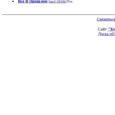
Все В Прошлом
[
mp3,1834k
] Рэп
Связаться
Сайт
"Ху
Доска об