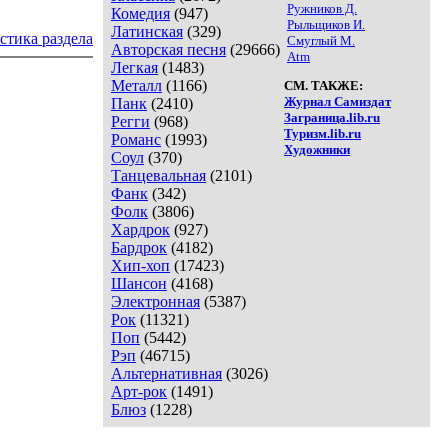
Ружников Д.
Комедия
(947)
Рыльщиков И.
Латинская
(329)
стика раздела
Смуглый М.
Авторская песня
(29666)
Atm
Легкая
(1483)
Металл
(1166)
СМ. ТАКЖЕ:
Журнал Самиздат
Панк
(2410)
Заграница.lib.ru
Регги
(968)
Туризм.lib.ru
Романс
(1993)
Художники
Соул
(370)
Танцевальная
(2101)
Фанк
(342)
Фолк
(3806)
Хардрок
(927)
Бардрок
(4182)
Хип-хоп
(17423)
Шансон
(4168)
Электронная
(5387)
Рок
(11321)
Поп
(5442)
Рэп
(46715)
Альтернативная
(3026)
Арт-рок
(1491)
Блюз
(1228)