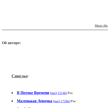
Music.lib
Об авторе:
Синглы
:
В Потоке Времени
[
mp3,1514k
] Рэп
Маленькая Девочка
[
mp3,1726k
] Рэп