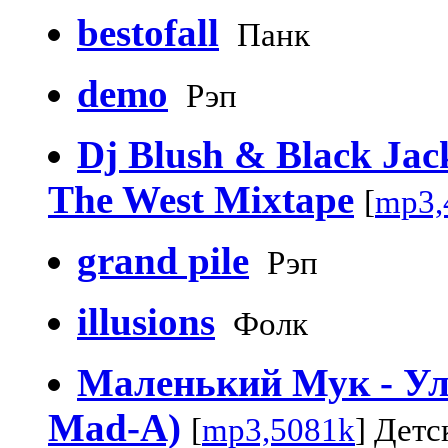
bestofall
Панк
demo
Рэп
Dj Blush & Black Jac
The West Mixtape
[
mp3,
grand pile
Рэп
illusions
Фолк
Маленький Мук - Ули
Mad-A)
[
mp3,5081k
] Детс