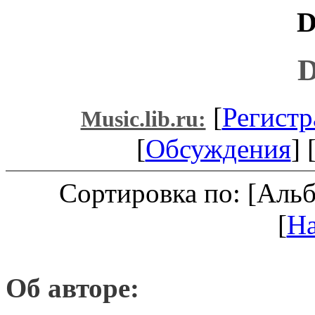
D
D
[
Регистр
Music.lib.ru:
[
Обсуждения
] 
Сортировка по: [Аль
[
Н
Об авторе: