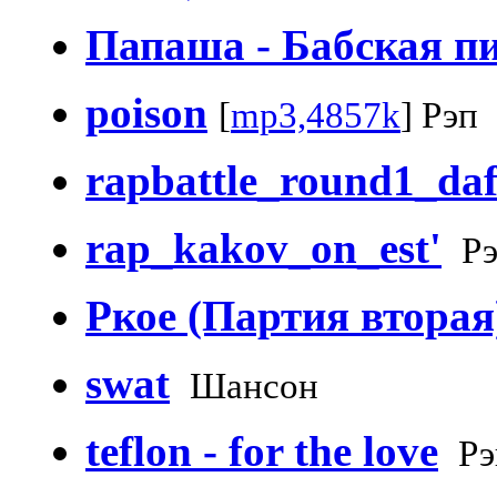
Папаша - Бабская п
poison
[
mp3,4857k
] Рэп
rapbattle_round1_da
rap_kakov_on_est'
Рэ
Ркое (Партия вторая
swat
Шансон
teflon - for the love
Рэ