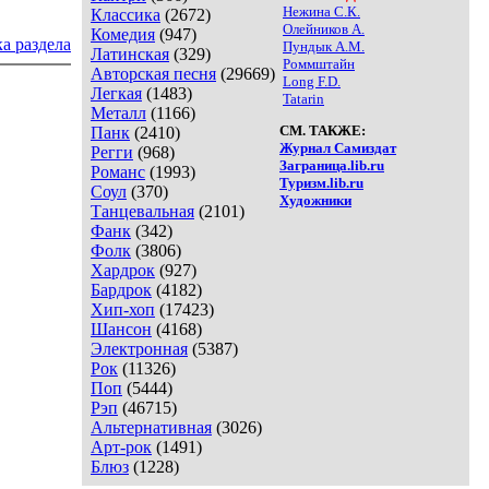
Нежина С.К.
Классика
(2672)
Олейников А.
Комедия
(947)
а раздела
Пундык А.М.
Латинская
(329)
Роммштайн
Авторская песня
(29669)
Long F.D.
Легкая
(1483)
Tatarin
Металл
(1166)
СМ. ТАКЖЕ:
Панк
(2410)
Журнал Самиздат
Регги
(968)
Заграница.lib.ru
Романс
(1993)
Туризм.lib.ru
Соул
(370)
Художники
Танцевальная
(2101)
Фанк
(342)
Фолк
(3806)
Хардрок
(927)
Бардрок
(4182)
Хип-хоп
(17423)
Шансон
(4168)
Электронная
(5387)
Рок
(11326)
Поп
(5444)
Рэп
(46715)
Альтернативная
(3026)
Арт-рок
(1491)
Блюз
(1228)