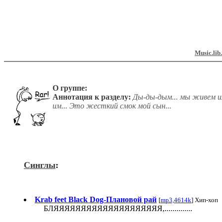
Music.lib
О группе:
Аннотация к разделу:
Ды-ды-дым... мы живем и
им... Это жесткий смок мой сын...
Синглы
:
Krab feet Black Dog-Плановой рай
[
mp3,4614k
] Хип-хоп
БЛЯЯЯЯЯЯЯЯЯЯЯЯЯЯЯЯЯЯЯЯ,..............