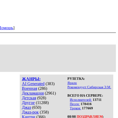
Помощь
]
ЖАНРЫ:
РУЛЕТКА:
Ярило
AI Generated
(383)
Рекомендует Сибирская Э.М.
Военная
(286)
Декламация
(2961)
ВСЕГО НА СЕРВЕРЕ:
Детская
(928)
Исполнителей:
13711
Другое
(11288)
Песен:
178416
Джаз
(650)
Треков:
177669
Джаз-рок
(358)
Кантри
(366)
08/08
ПОЗДРАВЛЯЕМ
: