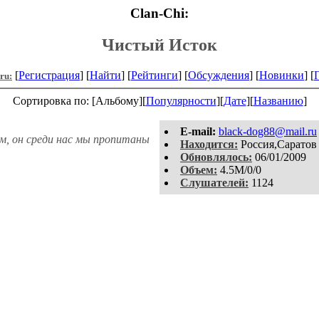
Clan-Chi:
Чистый Исток
[
Регистрация
] [
Найти
] [
Рейтинги
] [
Обсуждения
] [
Новинки
] [
.ru:
Сортировка по: [Альбому][
Популярности
][
Дате
][
Названию
]
E-mail:
black-dog88@mail.ru
м, он среди нас мы пропитаны
Находится:
Россия,Саратов
Обновлялось:
06/01/2009
Объем:
4.5M/0/0
Слушателей:
1124