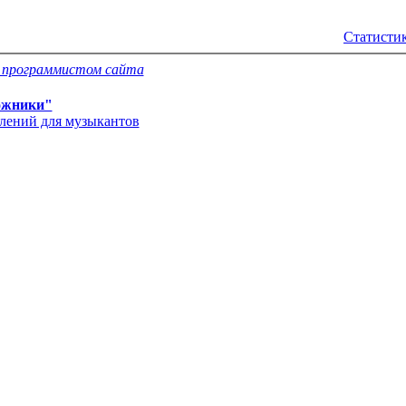
Статистик
с программистом сайта
ожники"
влений для музыкантов