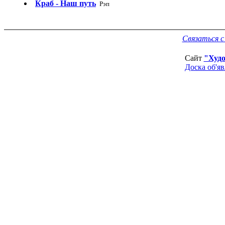
Краб - Наш путь
Рэп
Связаться 
Сайт
"Худ
Доска об'я