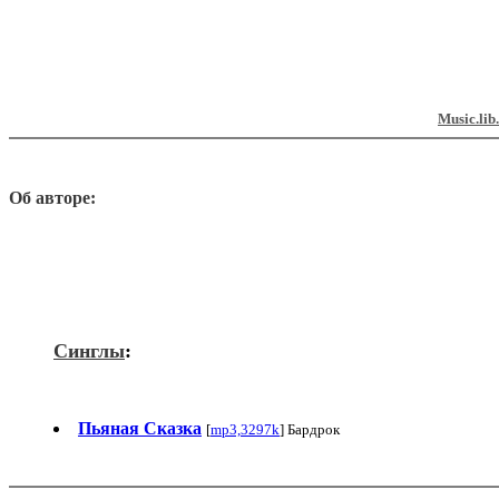
Music.lib
Об авторе:
Синглы
:
Пьяная Сказка
[
mp3,3297k
] Бардрок