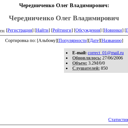
Чередниченко Олег Владимирович:
Чередниченко Олег Владимирович
[
Регистрация
] [
Найти
] [
Рейтинги
] [
Обсуждения
] [
Новинки
] [
.ru:
Сортировка по: [Альбому][
Популярности
][
Дате
][
Названию
]
E-mail:
correct_01@mail.ru
Обновлялось:
27/06/2006
Объем:
3.2M/0/0
Слушателей:
850
Статистик