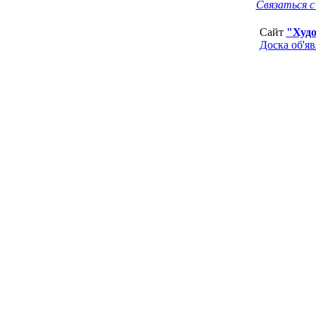
Связаться 
Сайт
"Худ
Доска об'я