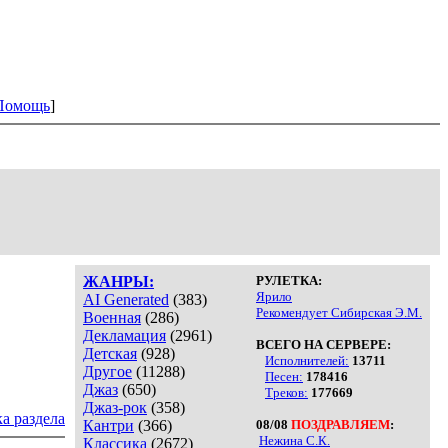
Помощь
]
ЖАНРЫ:
РУЛЕТКА:
Ярило
AI Generated
(383)
Рекомендует Сибирская Э.М.
Военная
(286)
Декламация
(2961)
ВСЕГО НА СЕРВЕРЕ:
Детская
(928)
Исполнителей:
13711
Другое
(11288)
Песен:
178416
Джаз
(650)
Треков:
177669
Джаз-рок
(358)
а раздела
Кантри
(366)
08/08
ПОЗДРАВЛЯЕМ
:
Нежина С.К.
Классика
(2672)