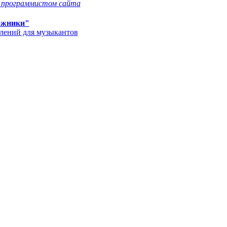
с программистом сайта
ожники"
влений для музыкантов