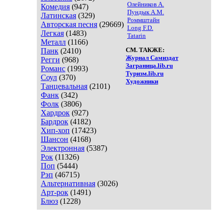
Олейников А.
Комедия
(947)
Пундык А.М.
Латинская
(329)
Роммштайн
Авторская песня
(29669)
Long F.D.
Легкая
(1483)
Tatarin
Металл
(1166)
СМ. ТАКЖЕ:
Панк
(2410)
Журнал Самиздат
Регги
(968)
Заграница.lib.ru
Романс
(1993)
Туризм.lib.ru
Соул
(370)
Художники
Танцевальная
(2101)
Фанк
(342)
Фолк
(3806)
Хардрок
(927)
Бардрок
(4182)
Хип-хоп
(17423)
Шансон
(4168)
Электронная
(5387)
Рок
(11326)
Поп
(5444)
Рэп
(46715)
Альтернативная
(3026)
Арт-рок
(1491)
Блюз
(1228)