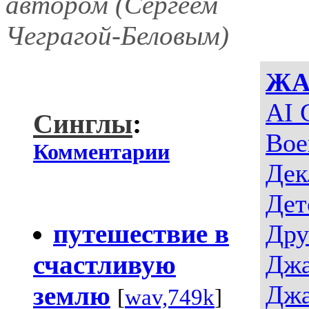
автором (Сергеем
Чеграгой-Беловым)
ЖА
AI 
Синглы
:
Вое
Комментарии
Дек
Дет
путешествие в
Дру
счастливую
Джа
Джа
землю
[
wav,749k
]