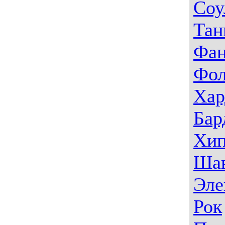
Соу
Тан
Фа
Фо
Хар
Бар
Хип
Ша
Эле
Рок