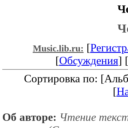
Ч
Ч
[
Регистр
Music.lib.ru:
[
Обсуждения
] 
Сортировка по: [Аль
[
Н
Об авторе:
Чтение текс