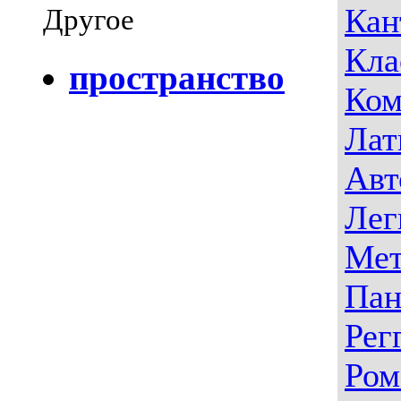
Кан
Другое
Кла
пространство
Ком
Лат
Авт
Лег
Мет
Пан
Рег
Ром