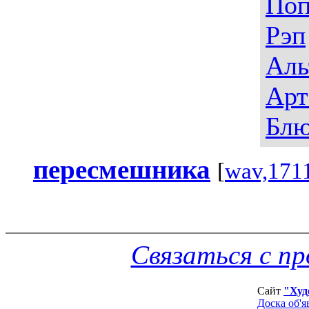
По
Рэп
Аль
Арт
Блю
пересмешника
[
wav,171
Связаться с п
Сайт
"Худ
Доска об'