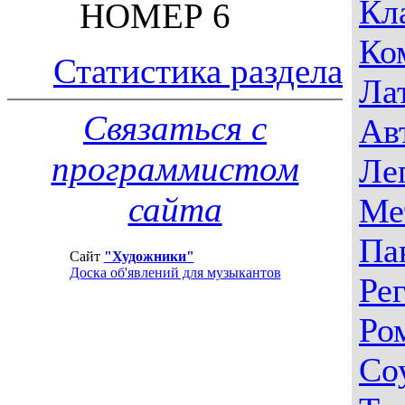
Кл
НОМЕР 6
Ко
Статистика раздела
Ла
Связаться с
Ав
программистом
Ле
сайта
Ме
Па
Сайт
"Художники"
Доска об'явлений для музыкантов
Ре
Ро
Со