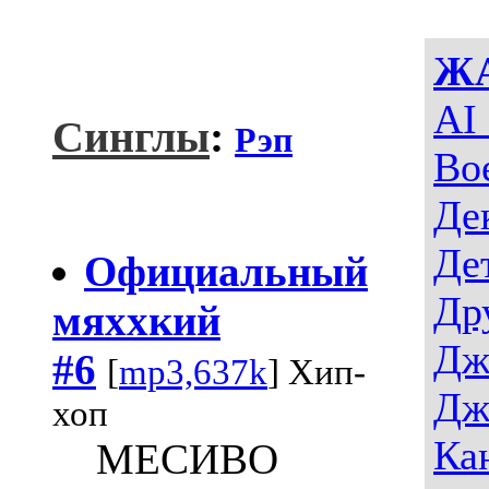
Ж
AI
Синглы
:
Рэп
Во
Де
Де
Официальный
Др
мяххкий
Дж
#6
[
mp3,637k
] Хип-
Дж
хоп
Ка
МЕСИВО