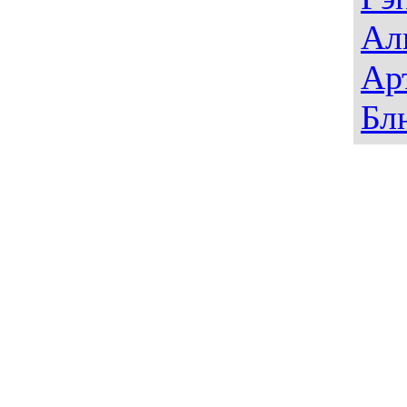
Ал
Ар
Бл