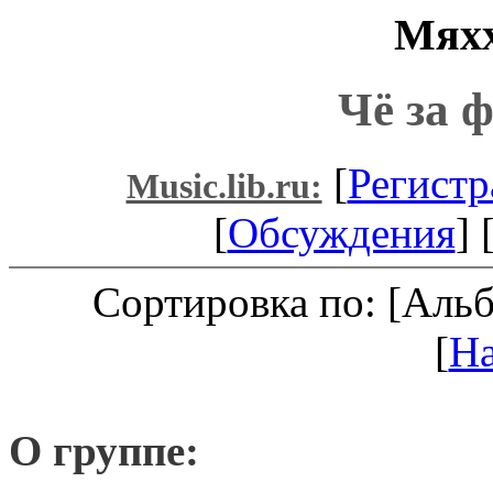
Мяхх
Чё за 
[
Регистр
Music.lib.ru:
[
Обсуждения
] 
Сортировка по: [Аль
[
Н
О группе: