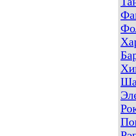
Та
Фа
Фо
Ха
Ба
Хи
Ша
Эл
Ро
По
Рэ