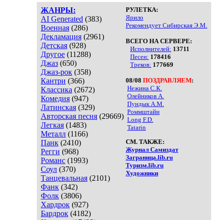
ЖАНРЫ:
РУЛЕТКА:
Ярило
AI Generated
(383)
Рекомендует Сибирская Э.М.
Военная
(286)
Декламация
(2961)
ВСЕГО НА СЕРВЕРЕ:
Детская
(928)
Исполнителей:
13711
Другое
(11288)
Песен:
178416
Джаз
(650)
Треков:
177669
Джаз-рок
(358)
Кантри
(366)
08/08
ПОЗДРАВЛЯЕМ
:
Нежина С.К.
Классика
(2672)
Олейников А.
Комедия
(947)
Пундык А.М.
Латинская
(329)
Роммштайн
Авторская песня
(29669)
Long F.D.
Легкая
(1483)
Tatarin
Металл
(1166)
СМ. ТАКЖЕ:
Панк
(2410)
Журнал Самиздат
Регги
(968)
Заграница.lib.ru
Романс
(1993)
Туризм.lib.ru
Соул
(370)
Художники
Танцевальная
(2101)
Фанк
(342)
Фолк
(3806)
Хардрок
(927)
Бардрок
(4182)