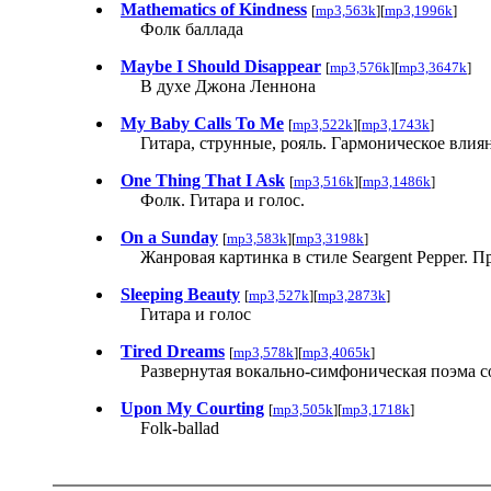
Mathematics of Kindness
[
mp3,563k
][
mp3,1996k
]
Фолк баллада
Maybe I Should Disappear
[
mp3,576k
][
mp3,3647k
]
В духе Джона Леннона
My Baby Calls To Me
[
mp3,522k
][
mp3,1743k
]
Гитара, струнные, рояль. Гармоническое влия
One Thing That I Ask
[
mp3,516k
][
mp3,1486k
]
Фолк. Гитара и голос.
On a Sunday
[
mp3,583k
][
mp3,3198k
]
Жанровая картинка в стиле Seargent Pepper.
Sleeping Beauty
[
mp3,527k
][
mp3,2873k
]
Гитара и голос
Tired Dreams
[
mp3,578k
][
mp3,4065k
]
Развернутая вокально-симфоническая поэма с
Upon My Courting
[
mp3,505k
][
mp3,1718k
]
Folk-ballad