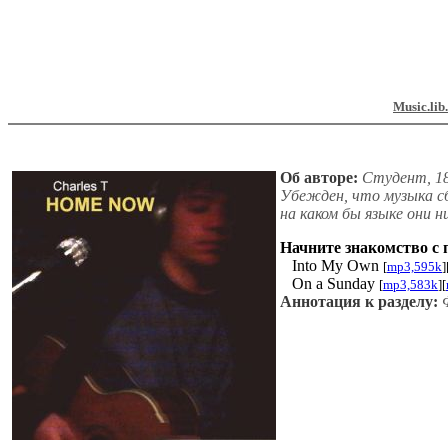
Music.lib
Об авторе:
Студент, 18
Убежден, что музыка с
на каком бы языке они ни
Начните знакомство с 
Into My Own
[
mp3,595k
]
On a Sunday
[
mp3,583k
][
Аннотация к разделу:
Ф