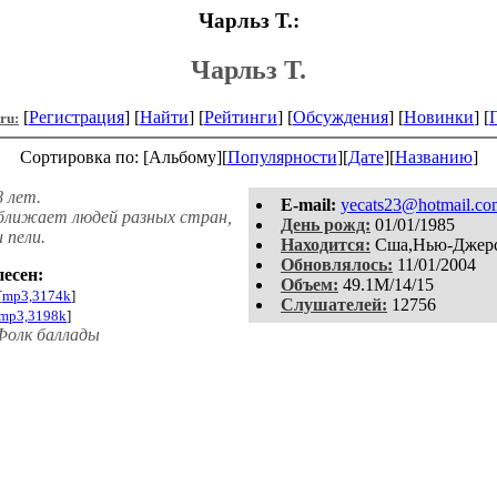
Чарльз Т.:
Чарльз Т.
[
Регистрация
] [
Найти
] [
Рейтинги
] [
Обсуждения
] [
Новинки
] [
.ru:
Сортировка по: [Альбому][
Популярности
][
Дате
][
Названию
]
 лет.
E-mail:
yecats23@hotmail.co
ближает людей разных стран,
День рожд:
01/01/1985
 пели.
Находится:
Сша,Нью-Джер
Обновлялось:
11/01/2004
песен:
Объем:
49.1M/14/15
[
mp3,3174k
]
Слушателей:
12756
mp3,3198k
]
олк баллады