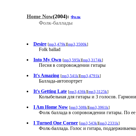
Home Now
(2004):
Фолк
Фолк-баллады
Desire
[
mp3,479k
][
mp3,3500k
]
Folk ballad
Into My Own
[
mp3,595k
][
mp3,3174k
]
Песня в сопровождении гитары
It's Amazing
[
mp3,541k
][
mp3,4791k
]
Баллада-автопортрет
It's Getting Late
[
mp3,436k
][
mp3,3125k
]
Колыбельная для гитары и 3 голосов. Гармон
I Am Home Now
[
mp3,508k
][
mp3,3961k
]
Фолк баллада в сопровождении гитары. По ее 
I Turned One Corner
[
mp3,543k
][
mp3,2331k
]
Фолк-баллада. Голос и гитара, поддерживаем