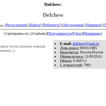
Delchew:
Delchew
[
Регистрация
] [
Найти
] [
Рейтинги
] [
Обсуждения
] [
Новинки
] [
.ru:
Сортировка по: [Альбому][
Популярности
][
Дате
][
Названию
]
E-mail:
delchew@mail.ru
орые песни заменил новыми
День рожд:
09/03/1985
тавить=)
Находится:
Россия,Реутов
Обновлялось:
11/09/2024
Объем:
9.4M/1/1
Слушателей:
7983