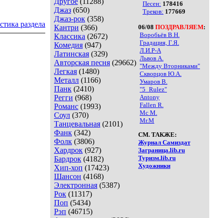
Другое
(11288)
Песен:
178416
Джаз
(650)
Треков:
177669
Джаз-рок
(358)
стика раздела
Кантри
(366)
06/08
ПОЗДРАВЛЯЕМ
:
Воробьёв В.Н.
Классика
(2672)
Градация, Г.Я.
Комедия
(947)
Л.И.Р-А
Латинская
(329)
Львов А.
Авторская песня
(29662)
"Между Вторниками"
Легкая
(1480)
Скворцов Ю.А.
Металл
(1166)
Умаров В.
Панк
(2410)
"5_Rulez"
Регги
(968)
Antony
Fallen R.
Романс
(1993)
Mc M.
Соул
(370)
Mr.M
Танцевальная
(2101)
Фанк
(342)
СМ. ТАКЖЕ:
Фолк
(3806)
Журнал Самиздат
Хардрок
(927)
Заграница.lib.ru
Туризм.lib.ru
Бардрок
(4182)
Художники
Хип-хоп
(17423)
Шансон
(4168)
Электронная
(5387)
Рок
(11317)
Поп
(5434)
Рэп
(46715)