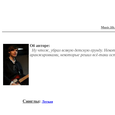
Music.lib
Об авторе:
Ну чтож, убрал всякую детскую ерунду. Некот
аранжировками, некоторые решил всё-таки ос
Синглы
:
Легкая