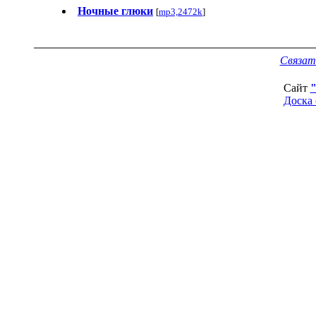
Ночные глюки
[
mp3,2472k
]
Связат
Сайт
Доска 