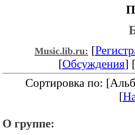
П
Б
[
Регистр
Music.lib.ru:
[
Обсуждения
] 
Сортировка по: [Аль
[
Н
О группе: