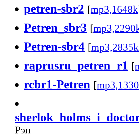
petren-sbr2
[
mp3,1648k
Petren_sbr3
[
mp3,2290
Petren-sbr4
[
mp3,2835k
raprusru_petren_r1
[
rcbr1-Petren
[
mp3,1330
sherlok_holms_i_docto
Рэп