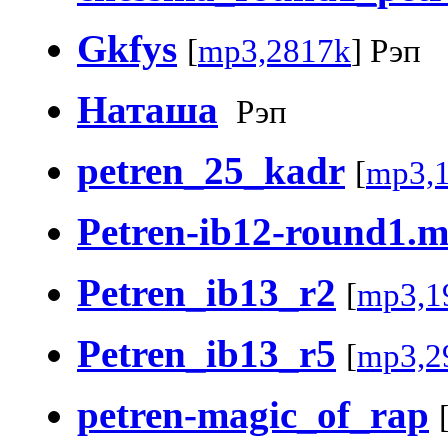
Gkfys
[
mp3,2817k
] Рэп
Наташа
Рэп
petren_25_kadr
[
mp3,
Petren-ib12-round1.
Petren_ib13_r2
[
mp3,1
Petren_ib13_r5
[
mp3,2
petren-magic_of_rap