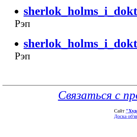
sherlok_holms_i_dok
Рэп
sherlok_holms_i_dok
Рэп
Связаться с п
Сайт
"Худ
Доска об'