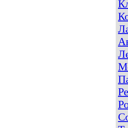
К
К
Л
А
Л
М
П
Р
Р
С