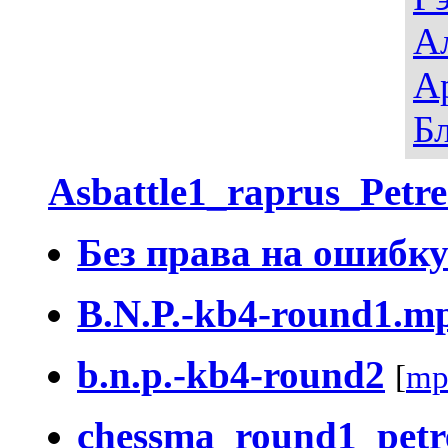
А
А
Б
Asbattle1_raprus_Petr
Без права на ошибк
B.N.P.-kb4-round1.m
b.n.p.-kb4-round2
[
mp
chessma_round1_petr