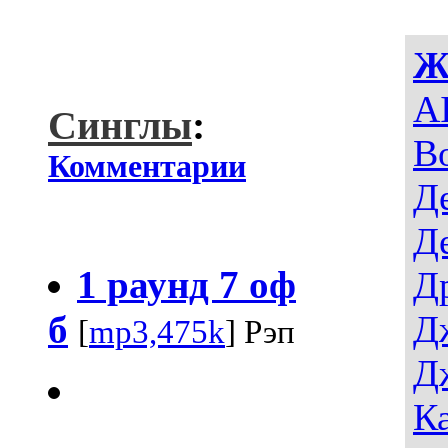
Ж
AI
Синглы
:
В
Комментарии
Д
Д
1 раунд 7 оф
Д
б
Д
[
mp3,475k
] Рэп
Д
К