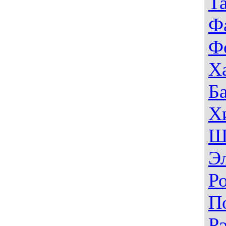
Т
Ф
Ф
Х
Б
Х
Ш
Э
Р
П
Р