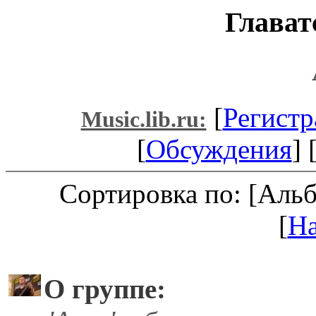
Глават
[
Регистр
Music.lib.ru:
[
Обсуждения
] 
Сортировка по: [Аль
[
Н
О группе: