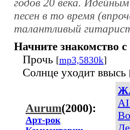
годов 20 века. Идейным
песен в то время (впроч
талантливый гитарис
Начните знакомство с 
Прочь
[
mp3,5830k
]
Солнце уходит ввысь
Ж
AI
Aurum
(2000):
Во
Арт-рок
Де