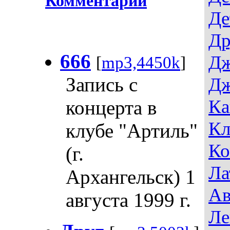
Комментарии
Де
Др
666
Дж
[
mp3,4450k
]
Запись с
Дж
Ка
концерта в
Кл
клубе "Артиль"
Ко
(г.
Ла
Архангельск) 1
Ав
августа 1999 г.
Ле