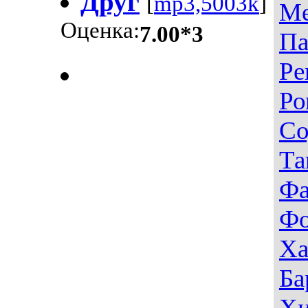
Друг
[
mp3,5003k
]
Ме
Оценка:
7.00*3
Па
Ре
Ро
Со
Та
Фа
Фо
Ха
Ба
Хи