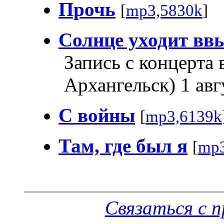
Прочь
[
mp3,5830k
]
Солнце уходит вв
Запись с концерта в
Архангельск) 1 авг
С войны
[
mp3,6139k
Там, где был я
[
mp3
Связаться с 