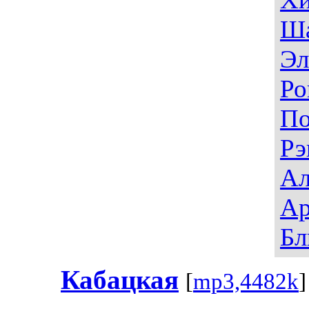
Ш
Эл
Ро
П
Рэ
Ал
Ар
Бл
Кабацкая
[
mp3,4482k
]