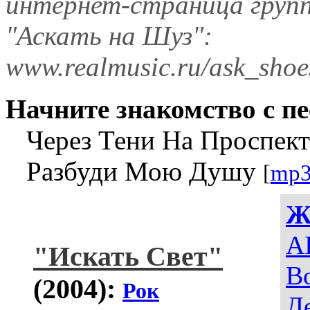
интернет-страница груп
"Аскать на Шуз":
www.realmusic.ru/ask_shoe
Начните знакомство с пе
Через Тени На Проспек
Разбуди Мою Душу
[
mp3
Ж
AI
"Искать Свет"
В
(2004):
Рок
Д