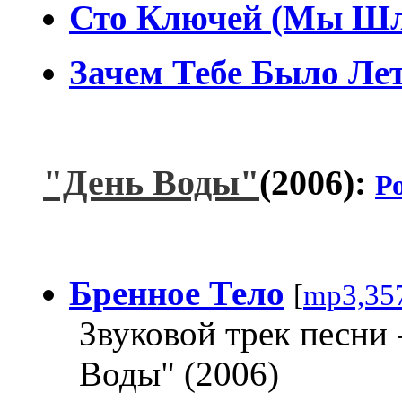
Сто Ключей (Мы Шл
Зачем Тебе Было Ле
"День Воды"
(2006):
Р
Бренное Тело
[
mp3,35
Звуковой трек песни 
Воды" (2006)