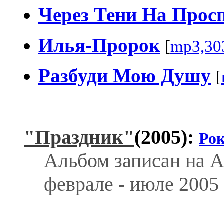
Через Тени На Прос
Илья-Пророк
[
mp3,30
Разбуди Мою Душу
[
"Праздник"
(2005):
Ро
Альбом записан на А
феврале - июле 2005 