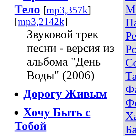
Тело
М
[
mp3,357k
]
[
mp3,2142k
]
П
Звуковой трек
Р
песни - версия из
Р
альбома "День
С
Воды" (2006)
Т
Ф
Дорогу Живым
Ф
Хочу Быть с
Х
Тобой
Б