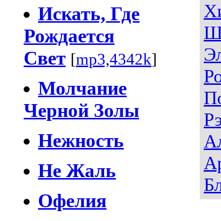
Х
Искать, Где
Ш
Рождается
Э
Свет
[
mp3,4342k
]
Р
Молчание
П
Черной Золы
Р
Нежность
А
А
Не Жаль
Б
Офелия