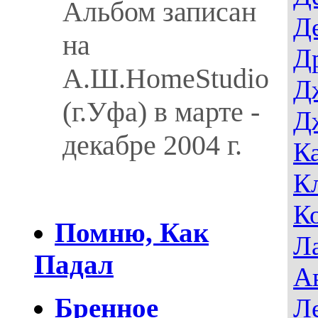
Альбом записан
Д
на
Д
А.Ш.HomeStudio
Д
(г.Уфа) в марте -
Д
декабре 2004 г.
К
К
К
Помню, Как
Л
Падал
А
Бренное
Л