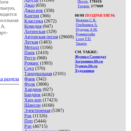
Ноги
Песен:
178416
Джаз
(650)
Треков:
177669
альную,
Джаз-рок
(358)
ходится
Кантри
(366)
08/08
ПОЗДРАВЛЯЕМ
:
ролльная
Нежина С.К.
Классика
(2672)
Олейников А.
 А.
Комедия
(947)
Пундык А.М.
Латинская
(329)
арт-
Роммштайн
Авторская песня
(29669)
Long F.D.
Легкая
(1483)
Tatarin
Металл
(1166)
СМ. ТАКЖЕ:
Панк
(2410)
Журнал Самиздат
Регги
(968)
Заграница.lib.ru
Романс
(1993)
Туризм.lib.ru
Соул
(370)
Художники
Танцевальная
(2101)
а раздела
Фанк
(342)
Фолк
(3806)
Хардрок
(927)
Бардрок
(4182)
Хип-хоп
(17423)
Шансон
(4168)
Электронная
(5387)
Рок
(11326)
Поп
(5444)
Рэп
(46715)