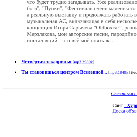
что будет трудно загадывать. Уже реализован
бога", "Пупки", "Фестиваль очень маленького
а реальную выставку и продолжать работать 
музыкальная АС, включающая в себя несколь
концепция Игоря Сарычева "Oldboxcar", реани
Мерзлякова, мои авторские песни, пародийно
инсталляций - это всё моё опять жэ.
Четвёртая эскадрилья
[
mp3,3989k
]
Ты становишься центром Вселенной...
[
mp3,1849k
] Бл
Связаться 
Сайт
"Худ
Доска об'я