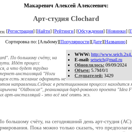
Макаревич Алексей Алексеевич:
Арт-студия Clochard
[
Регистрация
] [
Найти
] [
Рейтинги
] [
Обсуждения
] [
Новинки
] [
.ru:
Сортировка по: [Альбому][
Популярности
][
Дате
][
Названию
]
WWW:
http://www.seich.2x4.
ard". По большому счёту, на
E-mail:
seiseich@mail.ru
 пути. Идёт процесс
Обновлялось:
09/09/2024
ся, а что будет трудно
Объем:
5.7M/0/1
интернет-инсталляций "Ноги
Слушателей:
3429
удущем есть желание оформить не
том направлении.Сейчас в репетиционном процессе находится м
арычева "Oldboxcar", реанимация бард-рокового проекта "Idea F
ых арт-инсталляций - это всё моё опять жэ.
По большому счёту, на сегодняшний день арт-студия (АС)
ормирования. Пока можно только сказать, что предполагае