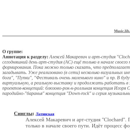
Music.lib
О группе:
Аннотация к разделу:
Алексей Макаревич и арт-студия "Cloch
сегодняшний день арт-студия (АС) ещё только в начале своего
формирования. Пока можно только сказать, что предполагает
загадывать. Уже реализовано (в сети) несколько визуальных 
бога", "Пупки", "Фестиваль очень маленького кино" и пр. В б
виртуальную, а реальную выставку и продолжать работать в э
проектов-концепций: блюзово-рок-н-ролльная концепция Игоря С
пародийно-"баранья" концепция "Down-rock" и серия музыкальн
Синглы
:
Латинская
Алексей Макаревич и арт-студия "Clochard". 
только в начале своего пути. Идёт процесс ф