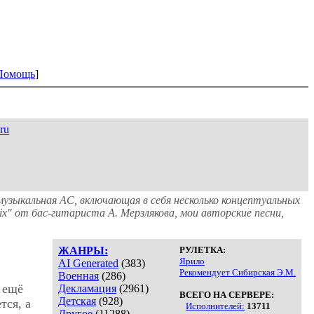
Помощь
]
ru
узыкальная АС, включающая в себя несколько концептуальных
ix" от бас-гитариста А. Мерзлякова, мои авторские песни,
ЖАНРЫ:
РУЛЕТКА:
Ярило
AI Generated
(383)
Рекомендует Сибирская Э.М.
Военная
(286)
 ещё
Декламация
(2961)
ВСЕГО НА СЕРВЕРЕ:
Детская
(928)
тся, а
Исполнителей:
13711
Другое
(11288)