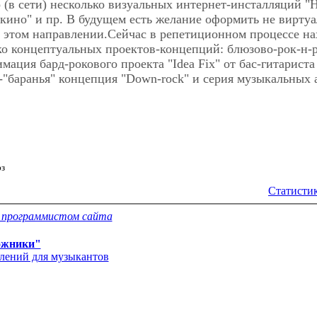
о (в сети) несколько визуальных интернет-инсталляций "
 кино" и пр. В будущем есть желание оформить не вирту
в этом направлении.Сейчас в репетиционном процессе на
ко концептуальных проектов-концепций: блюзово-рок-н-
мация бард-рокового проекта "Idea Fix" от бас-гитариста
-"баранья" концепция "Down-rock" и серия музыкальных 
юз
Статистик
с программистом сайта
ожники"
влений для музыкантов