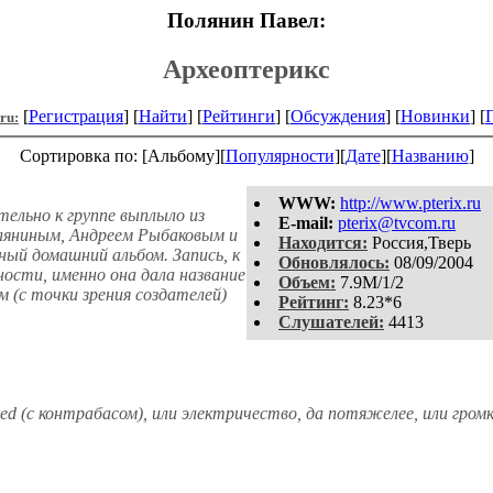
Полянин Павел:
Археоптерикс
[
Регистрация
] [
Найти
] [
Рейтинги
] [
Обсуждения
] [
Новинки
] [
.ru:
Сортировка по: [Альбому][
Популярности
][
Дате
][
Названию
]
WWW:
http://www.pterix.ru
льно к группе выплыло из
E-mail:
pterix@tvcom.ru
оляниным, Андреем Рыбаковым и
Находится:
Россия,Тверь
ый домашний альбом. Запись, к
Обновлялось:
08/09/2004
тности, именно она дала название
Объем:
7.9M/1/2
 (с точки зрения создателей)
Рейтинг:
8.23*6
Слушателей:
4413
d (с контрабасом), или электричество, да потяжелее, или громк