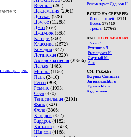
Рекомендует Дядьков Н.
Военная
(285)
ианте к
Декламация
(2961)
ВСЕГО НА СЕРВЕРЕ:
Детская
(928)
Исполнителей:
13711
Другое
(11288)
Песен:
178416
Джаз
(650)
Треков:
177669
Джаз-рок
(358)
Кантри
(366)
07/08
ПОЗДРАВЛЯЕМ
:
"Абзац"
Классика
(2672)
Ружников Д.
Комедия
(947)
Рыльщиков И.
Латинская
(329)
Смуглый М.
Авторская песня
(29666)
Atm
Легкая
(1483)
стика раздела
Металл
(1166)
СМ. ТАКЖЕ:
Журнал Самиздат
Панк
(2410)
Заграница.lib.ru
Регги
(968)
Туризм.lib.ru
Романс
(1993)
Художники
Соул
(370)
Танцевальная
(2101)
Фанк
(342)
Фолк
(3806)
Хардрок
(927)
Бардрок
(4182)
Хип-хоп
(17423)
Шансон
(4168)