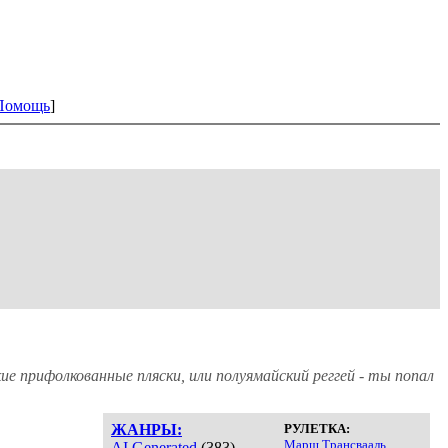
Помощь
]
ие прифолкованные пляски, или полуямайский реггей - ты попал
ЖАНРЫ:
РУЛЕТКА:
Марш Трансвааль
AI Generated
(383)