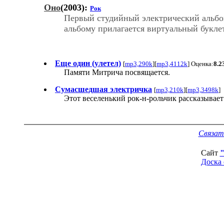
Оно
(2003):
Рок
Первый студийный электрический альбо
альбому прилагается виртуальный буклет
Еще один (улетел)
[
mp3,290k
][
mp3,4112k
] Оценка:
8.2
Памяти Митрича посвящается.
Сумасшедшая электричка
[
mp3,210k
][
mp3,3498k
]
Этот веселенький рок-н-рольчик рассказывает
Связат
Сайт
Доска 