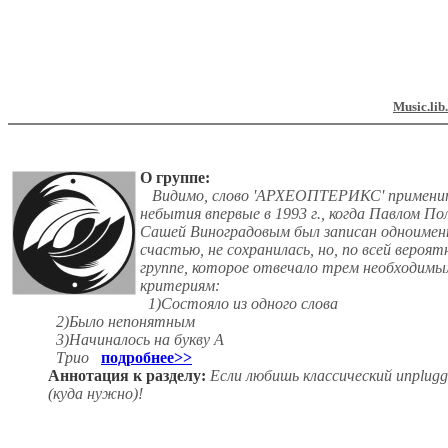
Music.lib
О группе:
Видимо, слово 'АРХЕОПТЕРИКС' примените
небытия впервые в 1993 г., когда Павлом П
Сашей Виноградовым был записан одноименн
счастью, не сохранилась, но, по всей вероя
группе, которое отвечало трем необходимым
критериям:
1)Состояло из одного слова
2)Было непонятным
3)Начиналось на букву А
Трио
подробнее>>
Аннотация к разделу:
Если любишь классический unplugge
(куда нужно)!