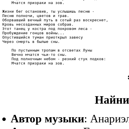
    Мчатся призраки на зов. 

Жизни бег остановив, ты услышишь песню -

Песню полночи, цветов и трав.

Оборвавший вечный путь в сотый раз воскреснет,

Кровь несозданных миров собрав.

Этот танец у костра под покровом леса -

Пробуждение гонцов войны...

Опустившийся туман приоткрыл завесу

Через смерть в былые сны.

    По пустынным тропам в отсветах Луны

    Вечно мчатся чьи-то сны.

    Под полночным небом - резкий стук подков:

    Мчатся призраки на зов. 
Найни
Автор музыки
: Анариэ