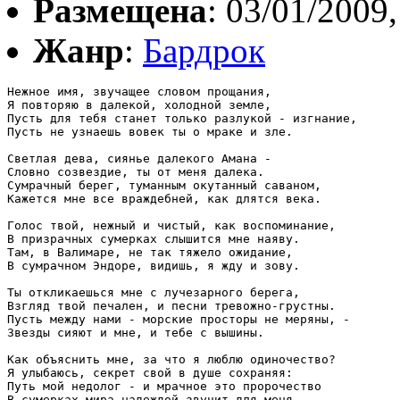
Размещена
: 03/01/2009,
Жанр
:
Бардрок
Нежное имя, звучащее словом прощания,

Я повторяю в далекой, холодной земле,

Пусть для тебя станет только разлукой - изгнание,

Пусть не узнаешь вовек ты о мраке и зле.

Светлая дева, сиянье далекого Амана -

Словно созвездие, ты от меня далека.

Сумрачный берег, туманным окутанный саваном,

Кажется мне все враждебней, как длятся века.

Голос твой, нежный и чистый, как воспоминание,

В призрачных сумерках слышится мне наяву.

Там, в Валимаре, не так тяжело ожидание,

В сумрачном Эндоре, видишь, я жду и зову.

Ты откликаешься мне с лучезарного берега,

Взгляд твой печален, и песни тревожно-грустны.

Пусть между нами - морские просторы не меряны, - 

Звезды сияют и мне, и тебе с вышины.

Как объяснить мне, за что я люблю одиночество?

Я улыбаюсь, секрет свой в душе сохраняя:

Путь мой недолог - и мрачное это пророчество

В сумерках мира надеждой звучит для меня.
