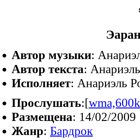
Эаран
Автор музыки
: Анариэ
Автор текста
: Анариэль
Исполняет
: Анариэль Р
Прослушать
:[
wma,600
Размещена
: 14/02/2009
Жанр
:
Бардрок