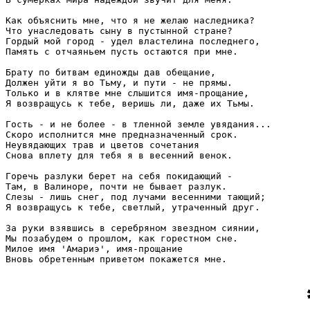
Как объяснить мне, что я не желаю наследника?

Что унаследовать сыну в пустынной стране?

Гордый мой город - удел властелина последнего,

Память с отчаяньем пусть остаются при мне.

Брату по битвам единожды дав обещание,

Должен уйти я во Тьму, и пути - не прямы.

Только и в клятве мне слышится имя-прощание,

Я возвращусь к тебе, веришь ли, даже их Тьмы.

Гость - и не более - в тленной земле увядания...

Скоро исполнится мне предназначенный срок.

Неувядающих трав и цветов сочетания

Снова вплету для тебя я в весенний венок.

Горечь разлуки берет на себя покидающий - 

Там, в Валиноре, почти не бывает разлук.

Слезы - лишь снег, под лучами весенними тающий;

Я возвращусь к тебе, светлый, утраченный друг.

За руки взявшись в серебряном звездном сиянии,

Мы позабудем о прошлом, как горестном сне.

Милое имя 'Амариэ', имя-прощание

Вновь обретенным приветом покажется мне.