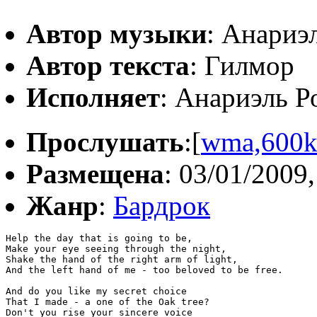
Автор музыки
: Анариэ
Автор текста
: Гилмор
Исполняет
: Анариэль Р
Прослушать
:[
wma,600
Размещена
: 03/01/2009,
Жанр
:
Бардрок
Help the day that is going to be,

Make your eye seeing through the night,

Shake the hand of the right arm of light,

And the left hand of me - too beloved to be free.

And do you like my secret choice

That I made - a one of the Oak tree?

Don't you rise your sincere voice
