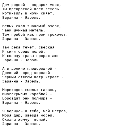
Дом родной - подарок моря,

Ты прекрасней всех земель.

Ротинзиль в ночи сияет,

Эаранна - Эарэль.

Белых скал знакомый очерк,

Чаек шумная метель.

Там прибой как гром грохочет,

Эаранна - Эарэль.

Там река течет, сверкая

И сияя средь полей,

К солнцу травы прорастают - 

Эаранна - Эарэль.

А в долине плодородной -

Древний город королей.

Черным стягом ветр играет - 

Эаранна - Эарэль.

Мореходов смелых гавань, 

Многокрылых кораблей - 

Бороздят они полмира - 

Эаранна - Эарэль.

Я вернусь к тебе, мой Остров,

Моря дар, звезда морей,

Океана жемчуг ясный,

Эаранна - Эарэль.