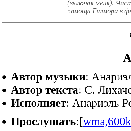
(включая меня). Час
помощи Гилмора в фе
А
Автор музыки
: Анариэ
Автор текста
: С. Лихач
Исполняет
: Анариэль Р
Прослушать
:[
wma,600