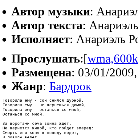
Автор музыки
: Анариэ
Автор текста
: Анариэль
Исполняет
: Анариэль Р
Прослушать
:[
wma,600
Размещена
: 03/01/2009,
Жанр
:
Бардрок
Говорила ему - сон снился дурной, 

Говорила ему - не вернешься домой, 

Говорила ему - останься со мной,

Останься со мной.

За воротами сеча воина ждет,

Не вернется живой, кто пойдет вперед:

Смерть его коня в поводу ведет,

В поводу ведет.
