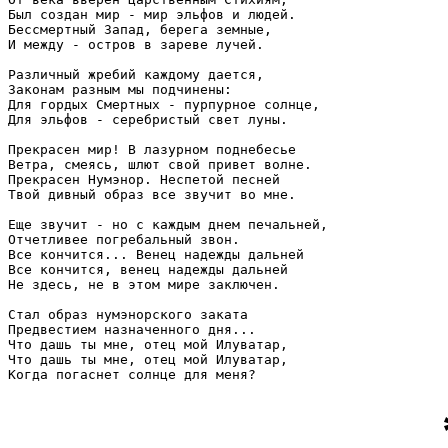
Был создан мир - мир эльфов и людей.

Бессмертный Запад, берега земные,

И между - остров в зареве лучей.

Различный жребий каждому дается, 

Законам разным мы подчинены:

Для гордых Смертных - пурпурное солнце,

Для эльфов - серебристый свет луны.

Прекрасен мир! В лазурном поднебесье

Ветра, смеясь, шлют свой привет волне.

Прекрасен Нумэнор. Неспетой песней

Твой дивный образ все звучит во мне.

Еще звучит - но с каждым днем печальней,

Отчетливее погребальный звон.

Все кончится... Венец надежды дальней 

Все кончится, венец надежды дальней

Не здесь, не в этом мире заключен.

Стал образ нумэнорского заката

Предвестием назначенного дня...

Что дашь ты мне, отец мой Илуватар,

Что дашь ты мне, отец мой Илуватар,

Когда погаснет солнце для меня?