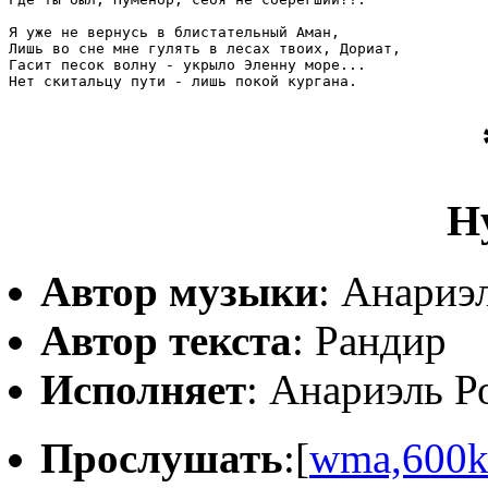
Я уже не вернусь в блистательный Аман,

Лишь во сне мне гулять в лесах твоих, Дориат,

Гасит песок волну - укрыло Эленну море...

Нет скитальцу пути - лишь покой кургана. 
Н
Автор музыки
: Анариэ
Автор текста
: Рандир
Исполняет
: Анариэль Р
Прослушать
:[
wma,600