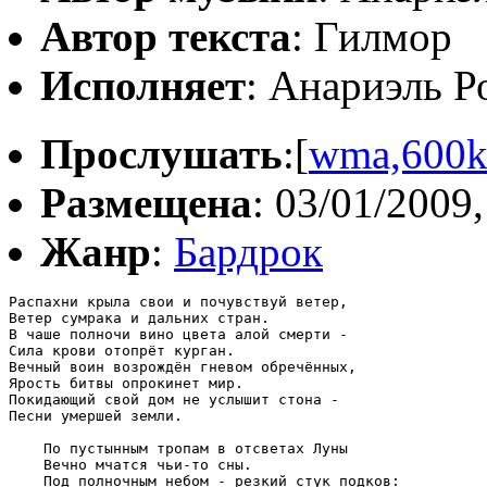
Автор текста
: Гилмор
Исполняет
: Анариэль Р
Прослушать
:[
wma,600
Размещена
: 03/01/2009,
Жанр
:
Бардрок
Распахни крыла свои и почувствуй ветер,

Ветер сумрака и дальних стран.

В чаше полночи вино цвета алой смерти -

Сила крови отопрёт курган.

Вечный воин возрождён гневом обречённых,

Ярость битвы опрокинет мир.

Покидающий свой дом не услышит стона -

Песни умершей земли.

    По пустынным тропам в отсветах Луны

    Вечно мчатся чьи-то сны.

    Под полночным небом - резкий стук подков:
