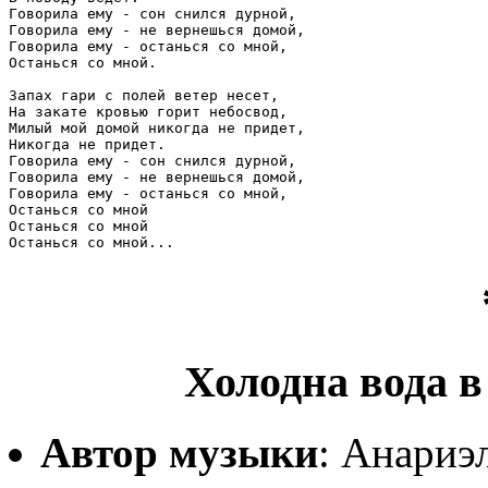
Говорила ему - сон снился дурной, 

Говорила ему - не вернешься домой, 

Говорила ему - останься со мной,

Останься со мной.

Запах гари с полей ветер несет,

На закате кровью горит небосвод,

Милый мой домой никогда не придет,

Никогда не придет.

Говорила ему - сон снился дурной, 

Говорила ему - не вернешься домой, 

Говорила ему - останься со мной,

Останься со мной

Останься со мной

Останься со мной...
Холодна вода в
Автор музыки
: Анариэ