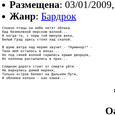
Размещена
: 03/01/2009,
Жанр
:
Бардрок
Словно птицы на небе летят облака

Над безмолвной морскою волной...

А когда-то, с поры той минули века,

Белый Град здесь стоял над скалой.

В шуме ветра над морем звучит - "Нуменор!" -

Твое имя осталось в веках...

Но под синей волной скрылись крыши дворцов,

Их колонны рассыпались в прах...

Слишком дорого стоит от смерти уйти -

Не вернулись домой моряки,

Только остров белеет на Дальнем Пути,

И обломки колонн - как клыки...
O