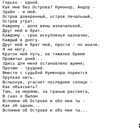
Горько - одной.

Как мне без Острова? Нумэнор, Андор - 

Эдайн - и мой.

Остров доверенный, остров печальный,

Остров утрат.

Каждому - доля вины изначальной,

Друг мой и брат.

Каждому - срок искупленья назначен,

Каждый в долгу.

Друг мой и брат мой, прости - но иначе.

Я не могу.

Краток мой путь, не тяжелое бремя

Прожитых дней...

Здесь для меня остановлено время;

Прочим - трудней.

Вместе с судьбой Нуменора порвется

Хрупкая нить.

Вспыхнув, угаснет последнее солнце - 

Как объяснить?

Там, за морями, за гранью рассвета,

В снах о былом

Вспомни об Острове и обо мне ты - 

Как об одном...

Вспомни об Острове и обо мне ты...