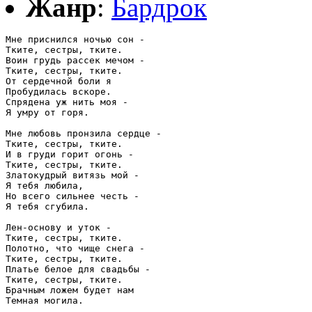
Жанр
:
Бардрок
Мне приснился ночью сон -

Тките, сестры, тките. 

Воин грудь рассек мечом -

Тките, сестры, тките.

От сердечной боли я

Пробудилась вскоре.

Спрядена уж нить моя -

Я умру от горя.

Мне любовь пронзила сердце -

Тките, сестры, тките.

И в груди горит огонь -

Тките, сестры, тките.

Златокудрый витязь мой -

Я тебя любила,

Но всего сильнее честь -

Я тебя сгубила.

Лен-основу и уток -

Тките, сестры, тките.

Полотно, что чище снега -

Тките, сестры, тките.

Платье белое для свадьбы -

Тките, сестры, тките.

Брачным ложем будет нам

Темная могила.