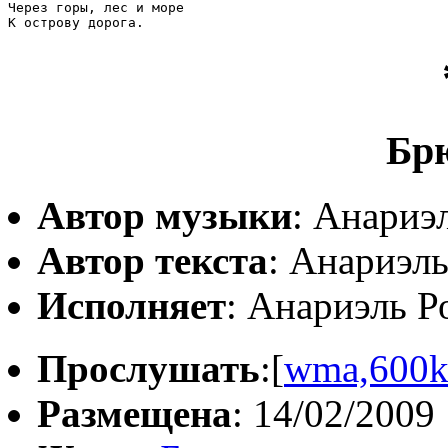
Через горы, лес и море

К острову дорога.
Бр
Автор музыки
: Анариэ
Автор текста
: Анариэль
Исполняет
: Анариэль Р
Прослушать
:[
wma,600
Размещена
: 14/02/2009