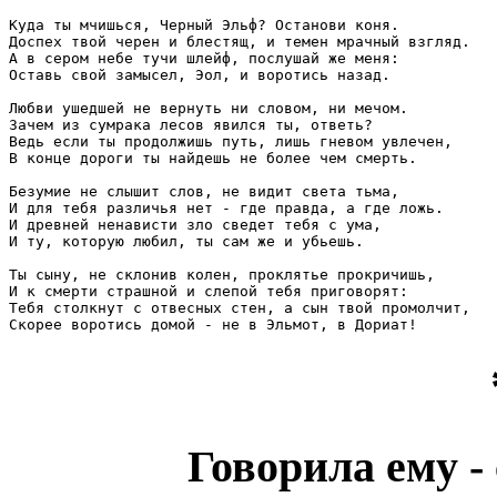
Куда ты мчишься, Черный Эльф? Останови коня.

Доспех твой черен и блестящ, и темен мрачный взгляд.

А в сером небе тучи шлейф, послушай же меня:

Оставь свой замысел, Эол, и воротись назад.

Любви ушедшей не вернуть ни словом, ни мечом.

Зачем из сумрака лесов явился ты, ответь?

Ведь если ты продолжишь путь, лишь гневом увлечен,

В конце дороги ты найдешь не более чем смерть.

Безумие не слышит слов, не видит света тьма,

И для тебя различья нет - где правда, а где ложь.

И древней ненависти зло сведет тебя с ума,

И ту, которую любил, ты сам же и убьешь. 

Ты сыну, не склонив колен, проклятье прокричишь,

И к смерти страшной и слепой тебя приговорят:

Тебя столкнут с отвесных стен, а сын твой промолчит,

Скорее воротись домой - не в Эльмот, в Дориат!
Говорила ему - 