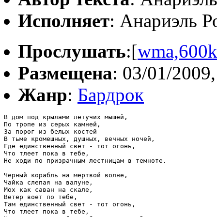
Исполняет
: Анариэль Р
Прослушать
:[
wma,600
Размещена
: 03/01/2009,
Жанр
:
Бардрок
В дом под крылами летучих мышей,

По тропе из серых камней,

За порог из белых костей

В тьме кромешных, душных, вечных ночей,

Где единственный свет - тот огонь,

Что тлеет пока в тебе,

Не ходи по призрачным лестницам в темноте.

Черный корабль на мертвой волне,

Чайка слепая на валуне,

Мох как саван на скале,

Ветер воет по тебе,

Там единственный свет - тот огонь,

Что тлеет пока в тебе,
