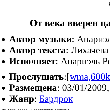
От века вверен ц
Автор музыки
: Анариэ
Автор текста
: Лихачева
Исполняет
: Анариэль Р
Прослушать
:[
wma,600
Размещена
: 03/01/2009,
Жанр
:
Бардрок
От века вверен царственным Стихиям,
