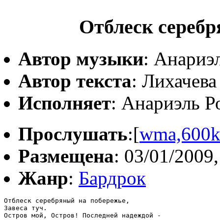
Отблеск серебр
Автор музыки
: Анариэ
Автор текста
: Лихачева
Исполняет
: Анариэль Р
Прослушать
:[
wma,600
Размещена
: 03/01/2009,
Жанр
:
Бардрок
Отблеск серебряный на побережье,

Завеса туч.

Остров мой, Остров! Последней надеждой - 
