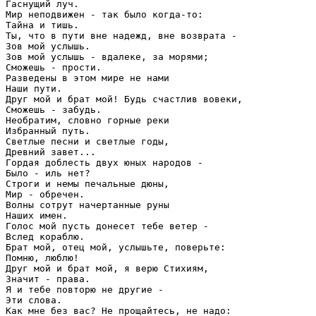
Гаснущий луч.

Мир неподвижен - так было когда-то:

Тайна и тишь.

Ты, что в пути вне надежд, вне возврата - 

Зов мой услышь.

Зов мой услышь - вдалеке, за морями;

Сможешь - прости.

Разведены в этом мире не нами

Наши пути.

Друг мой и брат мой! Будь счастлив вовеки,

Сможешь - забудь.

Необратим, словно горные реки

Избранный путь.

Светлые песни и светлые годы,

Древний завет...

Гордая доблесть двух юных народов - 

Было - иль нет?

Строги и немы печальные дюны,

Мир - обречен.

Волны сотрут начертанные руны

Наших имен.

Голос мой пусть донесет тебе ветер - 

Вслед кораблю.

Брат мой, отец мой, услышьте, поверьте:

Помню, люблю!

Друг мой и брат мой, я верю Стихиям,

Значит - права.

Я и тебе повторю не другие - 

Эти слова.

Как мне без вас? Не прощайтесь, не надо:
