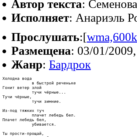
Автор текста
: Семенов
Исполняет
: Анариэль Р
Прослушать
:[
wma,600
Размещена
: 03/01/2009,
Жанр
:
Бардрок
Холодна вода 

            в быстрой реченьке 

Гонит ветер злой            

            тучи чёрные...  

Тучи чёрные, 

            тучи зимние. 

Из-под тяжких туч 

            плачет лебедь бел. 

Плачет лебедь бел,       

            убивается.   

Ты прости-прощай, 
