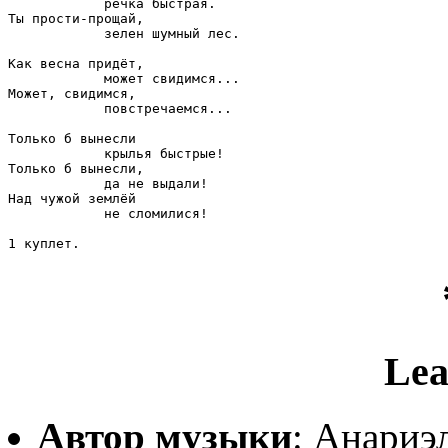
            речка быстрая. 

Ты прости-прощай,             

            зелен шумный лес. 

Как весна придёт,              

            может свидимся...  

Может, свидимся, 

            повстречаемся... 

Только б вынесли 

            крылья быстрые! 

Только б вынесли,           

            да не выдали!   

Над чужой землёй 

            не сломилися!

1 куплет.
Lea
Автор музыки
: Анариэ