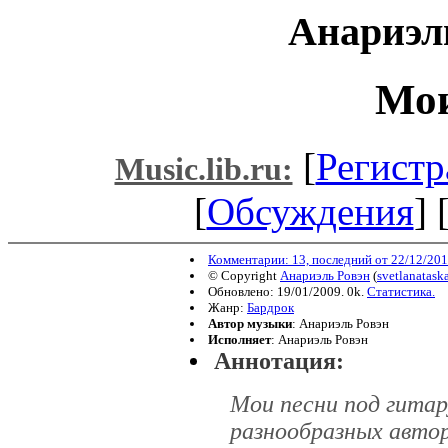
Анариэл
Мои
[
Регистр
Music.lib.ru:
[
Обсуждения
] 
Комментарии: 13, последний от 22/12/201
© Copyright
Анариэль Ровэн
(
svetlanatas
Обновлено: 19/01/2009. 0k.
Статистика.
Жанр:
Бардрок
Автор музыки
: Анариэль Ровэн
Исполняет
: Анариэль Ровэн
Аннотация:
Мои песни под гитар
разнообразных автор