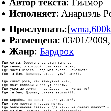
Автор текста
: Гилмор
Исполняет
: Анариэль Р
Прослушать
:[
wma,600
Размещена
: 03/01/2009,
Жанр
:
Бардрок
Где же вы, берега в золотом тумане,

Где земля, о которой поют наши песни,

Где чисты небеса - где моя скорбь исчезнет? -

Где ты был, Валинор, отвергнутый нами?!.

Где сияет роса, как жемчужные нити,

Где поют соловьи и гаснут закаты,

Где укрытые земли - где Даэрон пел когда-то? -

Где ты был, Дориат, отныне забытый?!.

Где корабль, на закат навеки ушедший,

Где твои паруса и гордые мачты,

Где белоснежная гавань - где чайки на скалах плачут? -

Где ты был, Нуменор, себя не сберегший?!.
