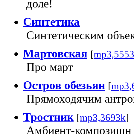
доле!
Синтетика
Синтетическим объек
Мартовская
[
mp3,555
Про март
Остров обезьян
[
mp3,
Прямоходячим антро
Тростник
[
mp3,3693k
]
Амбиент-композишн