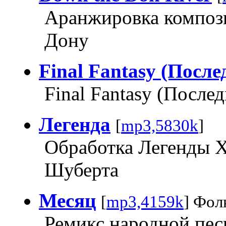
Аранжировка композ
Дону
Final Fantasy (Посл
Final Fantasy (После
Легенда
[
mp3,5830k
]
Обработка Легенды 
Шуберта
Месяц
[
mp3,4159k
] Фол
Ремикс народной пес