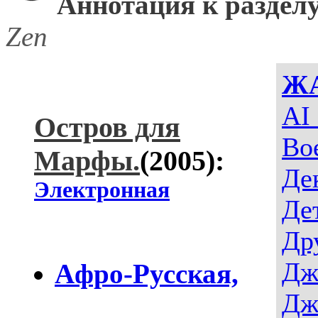
Аннотация к разделу
Zen
Ж
AI
Остров для
Во
Марфы.
(2005):
Де
Электронная
Де
Др
Дж
Aфро-Русская,
Дж