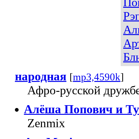
По
Рэ
Ал
Ар
Бл
народная
[
mp3,4590k
]
Афро-русской дружб
Алёша Попович и Ту
Zenmix