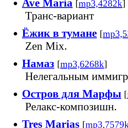
Ave Maria
[
mp3,4282k
]
Транс-вариант
Ёжик в тумане
[
mp3,5
Zen Mix.
Намаз
[
mp3,6268k
]
Нелегальным иммигр
Остров для Марфы
[
Релакс-композишн.
Tres Marias
[
mp3,7579