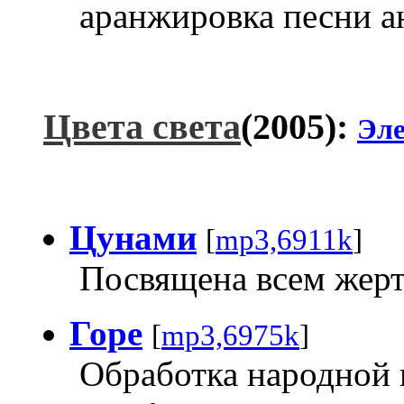
аранжировка песни а
Цвета света
(2005):
Эл
Цунами
[
mp3,6911k
]
Посвящена всем жер
Горе
[
mp3,6975k
]
Обработка народной 