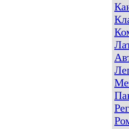
Ка
Кл
Ко
Ла
Ав
Ле
Ме
Па
Ре
Ро