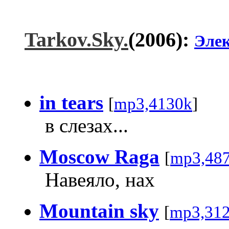
Tarkov.Sky.
(2006):
Эле
in tears
[
mp3,4130k
]
в слезах...
Moscow Raga
[
mp3,48
Навеяло, нах
Mountain sky
[
mp3,31