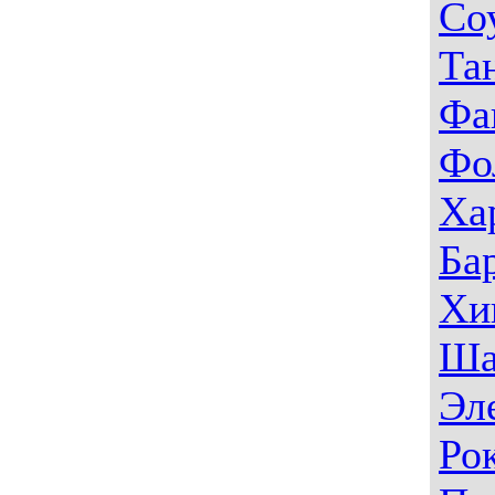
Со
Та
Фа
Фо
Ха
Ба
Хи
Ша
Эл
Ро