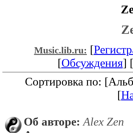
Ze
Z
[
Регистр
Music.lib.ru:
[
Обсуждения
] 
Сортировка по: [Аль
[
Н
Об авторе:
Alex Zen