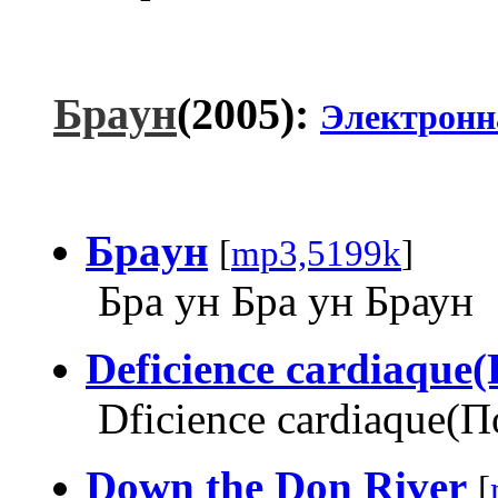
Браyн
(2005):
Электронн
Браyн
[
mp3,5199k
]
Бра ун Бра ун Браун
Deficience cardiaque
Dficience cardiaque(
Down the Don River
[