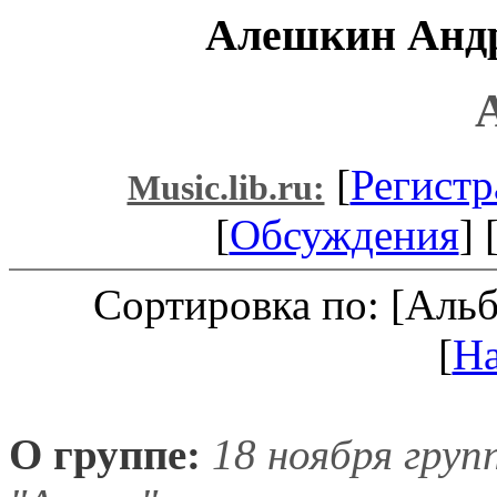
Алешкин Андр
[
Регистр
Music.lib.ru:
[
Обсуждения
] 
Сортировка по: [Аль
[
Н
О группе:
18 ноября груп