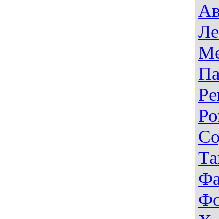
Ав
Ле
Ме
Па
Ре
Ро
Со
Та
Фа
Фо