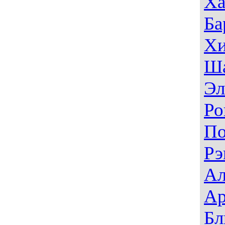
Ха
Ба
Хи
Ш
Эл
Ро
П
Рэ
Ал
Ар
Бл