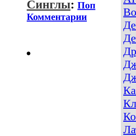
Синглы
:
Поп
Во
Комментарии
Де
Де
Др
Дж
Дж
Ка
Кл
Ко
Ла