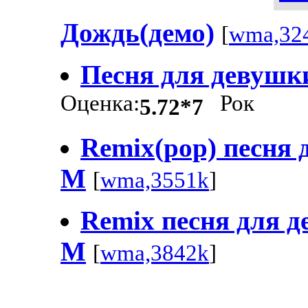
Дождь(демо)
[
wma,32
Песня для девушк
Оценка:
Рок
5.72*7
Remix(pop) песня 
М
[
wma,3551k
]
Remix песня для д
М
[
wma,3842k
]