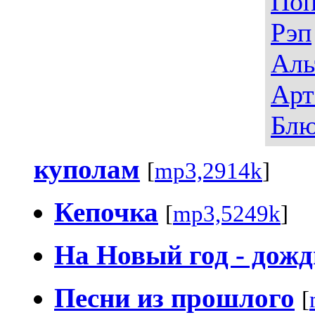
По
Рэп
Аль
Арт
Блю
куполам
[
mp3,2914k
]
Кепочка
[
mp3,5249k
]
На Новый год - дождь
Песни из прошлого
[