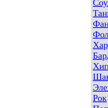
Соу
Тан
Фа
Фо
Хар
Бар
Хип
Ша
Эле
Рок