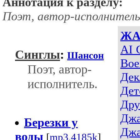
Аннотация к разделу:
Поэт, автор-исполнитель
ЖА
AI 
Синглы
:
Шансон
Вое
Поэт, автор-
Дек
исполнитель.
Дет
Дру
Джа
Березки у
Джа
воды
[
mp3,4185k
]