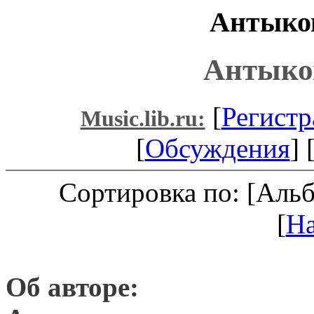
Антыков
Антыко
[
Регистр
Music.lib.ru:
[
Обсуждения
] 
Сортировка по: [Аль
[
Н
Об авторе: