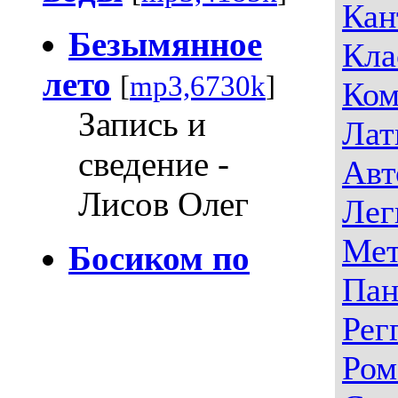
Кан
Безымянное
Кла
лето
[
mp3,6730k
]
Ком
Запись и
Лат
сведение -
Авт
Лисов Олег
Лег
Мет
Босиком по
Пан
Рег
Ром