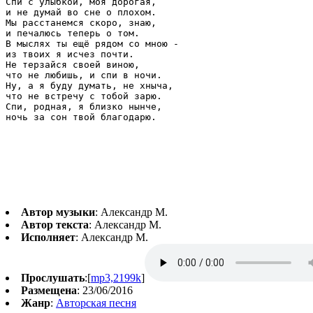
Спи с улыбкой, моя дорогая,

и не думай во сне о плохом.

Мы расстанемся скоро, знаю,

и печалюсь теперь о том.

В мыслях ты ещё рядом со мною -

из твоих я исчез почти.

Не терзайся своей виною,

что не любишь, и спи в ночи.

Ну, а я буду думать, не хныча,

что не встречу с тобой зарю.

Спи, родная, я близко нынче,

Автор музыки
: Александр М.
Автор текста
: Александр М.
Исполняет
: Александр М.
Прослушать
:[
mp3,2199k
]
Размещена
: 23/06/2016
Жанр
:
Авторская песня