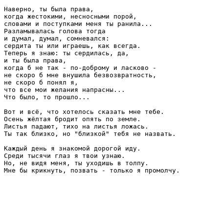
Наверно, ты была права,

когда жестокими, несносными порой,

словами и поступками меня ты ранила...

Разламывалась голова тогда

и думал, думал, сомневался:

сердита ты или играешь, как всегда.

Теперь я знаю: ты сердилась, да,

и ты была права,

когда б не так - по-доброму и ласково -

не скоро б мне внушила безвозвратность,

не скоро б понял я,

что все мои желания напрасны...

Что было, то прошло...

Вот и всё, что хотелось сказать мне тебе.

Осень жёлтая бродит опять по земле.

Листья падают, тихо на листья ложась.

Ты так близко, но "близкой" тебя не назвать.

Каждый день я знакомой дорогой иду.  

Среди тысячи глаз я твои узнаю.

Но, не видя меня, ты уходишь в толпу.
