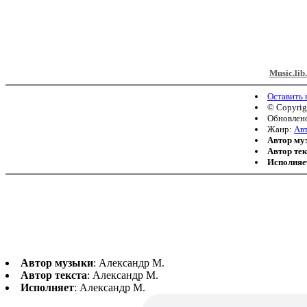
Music.lib
Оставить
© Copyri
Обновлено
Жанр:
Авт
Автор му
Автор тек
Исполняе
Автор музыки
: Александр М.
Автор текста
: Александр М.
Исполняет
: Александр М.