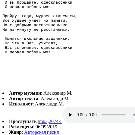
 И вы прощайте, одноклассники

 И первая любовь моя.

Пройдут года, мудрее станем мы,

Всё худшее уйдёт из памяти,

Но с добрыми воспоминаньями

Ни на минуту не расстанемся.

 Пылятся школьные задачники,

 Но чту я Вас, учителя,

 Вас вспоминаю, одноклассники

Автор музыки
: Александр М.
Автор текста
: Александр М.
Исполняет
: Александр М.
Прослушать
:[
mp3,2074k
]
Размещена
: 06/09/2019
Жанр
:
Авторская песня