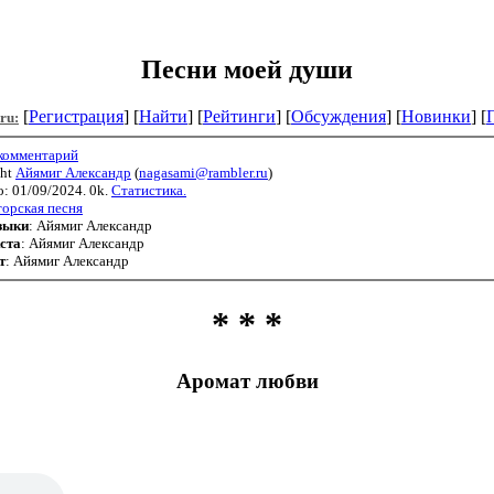
Песни моей души
[
Регистрация
] [
Найти
] [
Рейтинги
] [
Обсуждения
] [
Новинки
] [
.ru:
 комментарий
ght
Айямиг Александр
(
nagasami@rambler.ru
)
: 01/09/2024. 0k.
Статистика.
орская песня
зыки
: Айямиг Александр
ста
: Айямиг Александр
т
: Айямиг Александр
* * *
Аромат любви