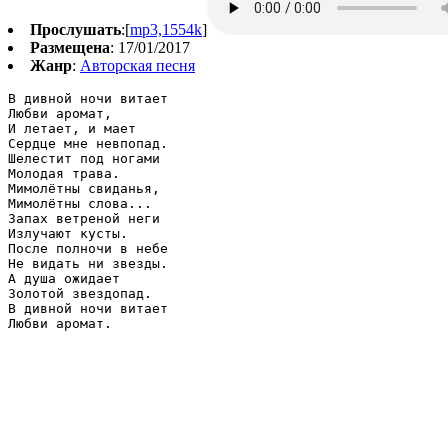
Прослушать
:[
mp3,1554k
]
Размещена
: 17/01/2017
Жанр
:
Авторская песня
В дивной ночи витает

Любви аромат,

И летает, и мает

Сердце мне невпопад.

Шелестит под ногами

Молодая трава.

Мимолётны свиданья,

Мимолётны слова...

Запах ветреной неги

Излучают кусты.

После полночи в небе

Не видать ни звезды.

А душа ожидает

Золотой звездопад.

В дивной ночи витает
