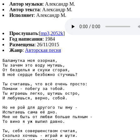
Автор музыки
: Александр М.
Автор текста
: Александр М.
Исполняет
: Александр М.
Прослушать
:[
mp3,2052k
]
Год написания
: 1984
Размещена
: 26/11/2015
Жанр
:
Авторская песня
Баламутка моя озорная,

Ты зачем это воду мутишь,

От безделья и скуки сгорая,

В моё сердце безбожно стучишь?

Ты считаешь, что всё очень просто:

Помани - побегу за тобой.

Ты играешь легко, шутишь остро,

И любуешься, верно, собой.

Но не рой для другого ты яму -

Испытаешь сама её дно.

Мне не быть от любви больше пьяным -

То вино я уж выпил давно.

Ты, себя совершенством считая,

Сколько хочешь - играй и шути.
