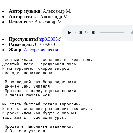
Автор музыки
: Александр М.
Автор текста
: Александр М.
Исполняет
: Александр М.
Прослушать
:[
mp3,3305k
]
Размещена
: 05/10/2016
Жанр
:
Авторская песня
Десятый класс - последний в школе год,

Десятый класс - прощальная пора.

И мы торопимся скорей вперёд -

Нас ждут великие дела.

 В последний раз беру задачники,

 Внимаю Вам, учителя.

 Прощаюсь с вами, одноклассники

 И первая любовь моя.

Мы стать быстрей хотели взрослыми,

И вот в последний раз звенит звонок...

К доске идём как будто снова мы,

Ведь жизнь - ещё один урок.

 Прощайте, школьные задачники,

 И Вы, мои учителя,
