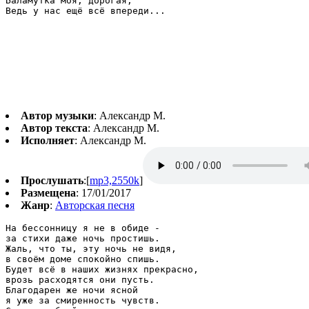
Баламутка моя, дорогая,

Ведь у нас ещё всё впереди...

Автор музыки
: Александр М.
Автор текста
: Александр М.
Исполняет
: Александр М.
Прослушать
:[
mp3,2550k
]
Размещена
: 17/01/2017
Жанр
:
Авторская песня
На бессонницу я не в обиде -

за стихи даже ночь простишь.

Жаль, что ты, эту ночь не видя,

в своём доме спокойно спишь.

Будет всё в наших жизнях прекрасно,

врозь расходятся они пусть.

Благодарен же ночи ясной

я уже за смиренность чувств.
