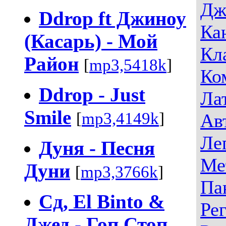
Дж
Ddrop ft Джиноу
Ка
(Касарь) - Мой
Кл
Район
[
mp3,5418k
]
Ко
Ddrop - Just
Ла
Smile
[
mp3,4149k
]
Ав
Ле
Дуня - Песня
Ме
Дуни
[
mp3,3766k
]
Па
Сд, El Binto &
Ре
Джед - Гоп Стоп