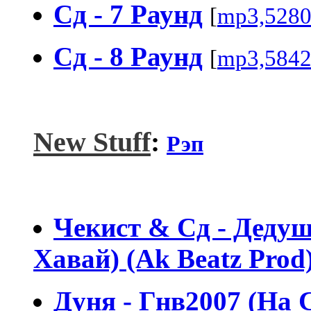
Сд - 7 Раунд
[
mp3,528
Сд - 8 Раунд
[
mp3,584
New Stuff
:
Рэп
Чекист & Сд - Деду
Хавай) (Ak Beatz Prod
Дуня - Гнв2007 (На