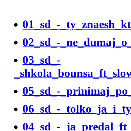
01_sd_-_ty_znaesh_k
02_sd_-_ne_dumaj_o
03_sd_-
_shkola_bounsa_ft_slo
05_sd_-_prinimaj_po
06_sd_-_tolko_ja_i_t
04_sd_-_ja_predal_ft