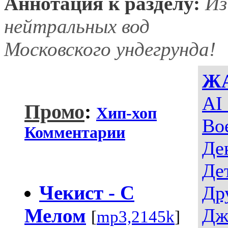
Аннотация к разделу:
Из
нейтральных вод
Московского ундегрунда!
Ж
AI
Промо
:
Хип-хоп
Во
Комментарии
Де
Де
Чекист - С
Др
Мелом
Дж
[
mp3,2145k
]