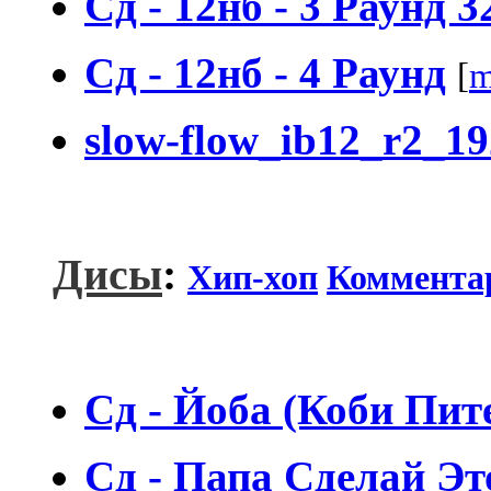
Сд - 12нб - 3 Раунд 3
Сд - 12нб - 4 Раунд
[
m
slow-flow_ib12_r2_19
Дисы
:
Хип-хоп
Коммента
Сд - Йоба (Коби Пит
Сд - Папа Сделай Эт