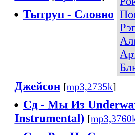
Ро
Тытруп - Словно
По
Рэ
Ал
Ар
Бл
Джейсон
[
mp3,2735k
]
Сд - Мы Из Underwat
Instrumental)
[
mp3,3760