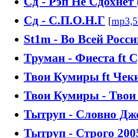
Сд - Рэп Не Сдохнет 
Сд - С.П.О.Н.Г
[
mp3,5
St1m - Во Всей Росс
Труман - Фиеста ft 
Твои Кумиры ft Чеки
Твои Кумиры - Тво
Тытруп - Словно Дже
Тытруп - Строго 200