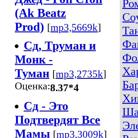
Ро
(Ak Beatz
Со
Prod)
[
mp3,5669k
]
Та
Фа
Сд, Труман и
Фо
Монк -
Ха
Туман
[
mp3,2735k
]
Ба
Оценка:
8.37*4
Хи
Сд - Это
Ша
Подтвердят Все
Эл
Мамы
[
mp3,3009k
]