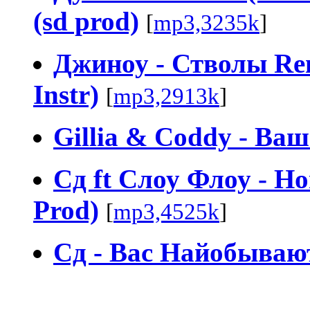
(sd prod)
[
mp3,3235k
]
Джиноу - Стволы Rem
Instr)
[
mp3,2913k
]
Gillia & Coddy - Ваш
Сд ft Слоу Флоу - H
Prod)
[
mp3,4525k
]
Сд - Вас Найобываю