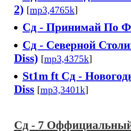
2)
[
mp3,4765k
]
Сд - Принимай По Ф
Сд - Северной Стол
Diss)
[
mp3,4375k
]
St1m ft Сд - Новогод
Diss
[
mp3,3401k
]
Сд - 7 Оффициальный